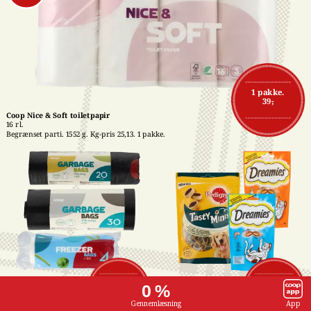
1 pakke.
39,-
Coop Nice & Soft toiletpapir
16 rl.
Begrænset parti. 1552 g. Kg-pris 25,13. 1 pakke.
Affaldsposer med 
Pedigree- eller 
1 stk.
1 stk.
0 %
snørreluk
Dreamies snacks
7,-
16,-
15-50 stk. Stk-pris 
Flere varianter. 60-140 
Gennemlæsning
App
maks. 0,47. Frit valg. 1 
g. Kg-pris maks. 