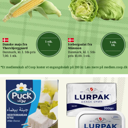
1 stk.
1 stk.
Danske majs fra 
Icebergsalat fra 
7,-
10,-
Thorsbjerggaard
Månsson
Danmark, kl. I. Stk-pris 
Danmark, kl. I. Stk-
7,00. 1 stk.
pris 10,00. 1 stk.
*Et medlemskab af Coop koster et engangsbeløb på 200 kr. Læs mere på medlem.coop.dk