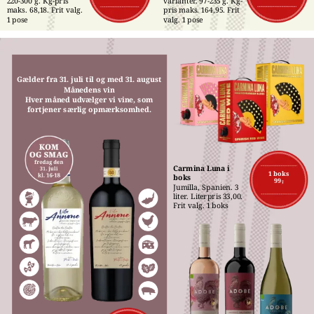
220-300 g. Kg-pris 
varianter. 97-235 g. Kg-
maks. 68,18. Frit valg. 
pris maks. 164,95. Frit 
1 pose
valg. 1 pose
Gælder fra 31. juli til og med 31. august
Månedens vin
Hver måned udvælger vi vine, som
fortjener særlig opmærksomhed.
Carmina Luna i 
1 boks
boks
99,-
Jumilla, Spanien. 3 
liter. Literpris 33,00. 
Frit valg. 1 boks