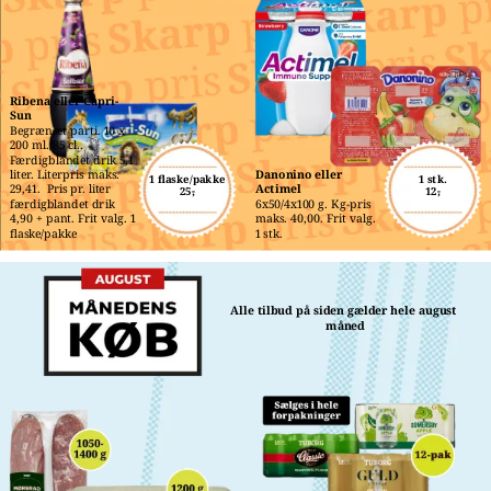
Ribena eller Capri-
Sun
Begrænset parti. 10 x 
200 ml./85 cl.. 
Færdigblandet drik 5,1 
liter. Literpris maks. 
Danonino eller 
1 flaske/pakke
1 stk.
29,41.  Pris pr. liter 
Actimel
25,-
12,-
færdigblandet drik 
6x50/4x100 g. Kg-pris 
4,90 + pant. Frit valg. 1 
maks. 40,00. Frit valg. 
flaske/pakke
1 stk.
Alle tilbud på siden gælder hele august 
måned