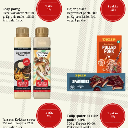
1 stk.
1 pakke
Coop pålæg
Højer pølser
14,-
125,-
Flere varianter. 90-100 
Begrænset parti. 2000 
g. Kg-pris maks. 155,56. 
g. Kg-pris 62,50. Frit 
Frit valg. 1 stk.
valg. 1 pakke
1 stk.
1 pakke
Tulip spareribs eller 
20,-
45,-
Jensens Køkken sauce
pulled pork
350 ml. Literpris 57,14. 
500 g. Kg-pris 90,00. 
Frit valg. 1 stk.
Frit valg. 1 pakke