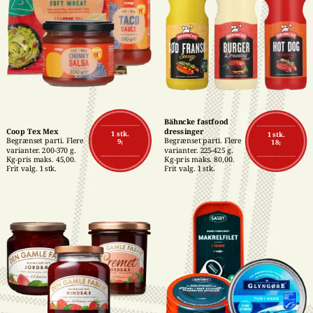
Bähncke fastfood 
Coop Tex Mex
dressinger
1 stk.
1 stk.
Begrænset parti. Flere 
Begrænset parti. Flere 
9,-
18,-
varianter. 200-370 g. 
varianter. 225-425 g. 
Kg-pris maks. 45,00. 
Kg-pris maks. 80,00. 
Frit valg. 1 stk.
Frit valg. 1 stk.