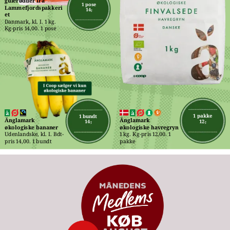
gulerødder fra 
1 pose
Lammefjordspakkeri
14,-
et
Danmark, kl. I. 1 kg. 
Kg-pris 14,00. 1 pose
1 pakke
1 bundt
Änglamark 
Änglamark 
12,-
14,-
økologiske havregryn
økologiske bananer
1 kg. Kg-pris 12,00. 1 
Udenlandske, kl. I. Bdt-
pakke
pris 14,00. 1 bundt