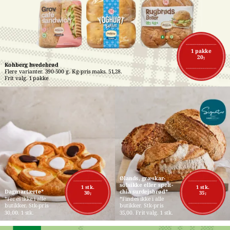
1 pakke
20,-
Kohberg hvedebrød
Flere varianter. 390-500 g. Kg-pris maks. 51,28. 
Frit valg. 1 pakke
Ølands, græskar-
solsikke eller spelt-
1 stk.
1 stk.
Dagmartærte*
chia surdejsbrød*
30,-
35,-
*Føres ikke i alle 
*Findes ikke i alle 
butikker. Stk-pris 
butikker. Stk-pris 
30,00. 1 stk.
35,00. Frit valg. 1 stk.