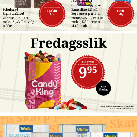
skyllemiddel
Omo 700 ml./g. eller 
Schulstad 
Bamseline 925 ml. 
1 pakke
1 stk.
Signaturbrød
Begrænset parti. 14 
16,-
20,-
750-850 g. Kg-pris 
vaske./925 ml. Pris pr 
maks. 21,33. Frit valg. 1 
vask 1,42/ Literpris 
pakke
21,62. 1 stk.