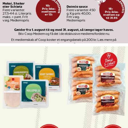
til
Mokai, Shaker 
13
95
10,-
Dolmio sauce
eller Schiøtz
Pris ikke-
18,-
Flere varianter. 450 
Flere varianter. 
medlemm
Pris ikke-
g. Kg-pris 40,00. 
27,5-44 cl. Literpris 
er 13,-
medlem op 
Frit valg. 
maks. + pant. Frit 
til 31.95
Medlemspris
valg. Medlemspris
Gælder fra 1. august til og med 31. august, så længe lager haves.
Bliv Coop Medlem og få del i de eksklusive medlemsfordele nu.
Et medlemskab af Coop koster et engangsbeløb på 200 kr. Læs mere på 
medlem.coop.dk