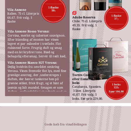
M
1 flaske
Vila Annone
50,-
Italien. 75 cl. Literpris 
1 flaske
Adobe Reserva
66,67. Frit valg. 1 
37,-
Chile. 75 cl. Literpris 
flaske
49,33. Frit valg. 1 
flaske
Vila Annone Rosso Verona:
Corvina, merlot og cabernet sauvignon. 
Efter blanding af mosten har vinen 
lagret et par måneder i træfade. Flot 
rubinrød farve. Frugtig duft og smag 
med en let krydret tone. Blød og 
behagelig eftersmag. Servér til rødt kød, 
gerne fra grillen, pizza eller pasta.
Vila Annone Bianco IGT Verona:
Dejlig hvidvin fra området omkring 
Verona. Vinen fremstår flot lys, med fine 
grønlige anstrøg, der ,understreges i 
Torres Coronas 
eller Esmeralda i 
duften, der bærer tankerne hen på 
boks
grønne æbler, frisk frugt, og et hint af 
1 boks
Catalunya, Spanien.
jasmin og lidt mandel. Smagen er som 
125,-
 3 liter. Literpris 
duften,  mellemfyldig i sit udtryk med en 
Spar 104,00
41,67. Frit valg. 1 
behagelig blødhed.
boks. Før-pris 229,00.
Gode køb fra vinafdelingen