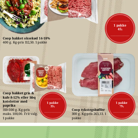
1 pakke
45,-
Coop hakket oksekød 14-18%
400 g. Kg-pris 112,50. 1 pakke
Coop hakket gris & 
kalv 8-12% eller bbq 
koteletter med 
1 pakke
1 pakke
paprika
35,-
79,-
350-500 g. Kg-pris 
Coop tykstegsbøffer
maks. 100,00. Frit valg. 
300 g. Kg-pris 263,33. 1 
1 pakke
pakke