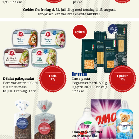
pakke
1,93. 1 bakke
Gælder fra fredag d. 31. juli til og med torsdag d. 13. august.
Før-prisen kan variere i enkelte butikker.
Nyhed
1 stk.
1 pakke
K-Salat pålægssalat
Irma pasta
12,-
15,-
Flere varianter. 100-150 
Begrænset parti. 500 g. 
g. Kg-pris maks. 
Kg-pris 30,00. Frit valg. 
120,00. Frit valg. 1 stk.
1 pakke
Omo vaskemiddel 
eller Bamseline 