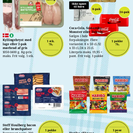
Coca-Cola, Somersby, 
Monster eller Tuborg
Sælges i hele 
Kyllingebryst med 
forpakninger. Flere 
1 stk.
1 pakke
lage eller 2-pak 
varianter. 8 x 50 cl./12 
79,-
79,-
mørbrad af gris
x 33 cl./24 x 25 cl. 
1050-1400 g. Kg-pris 
Literpris maks. 19,95 + 
maks. Frit valg. 1 stk.
pant. Frit valg. 1 pakke
Steff Houlberg bacon 
eller brunchpølser
1 pakke
1 pose
Begrænset parti. 200-
Haribo slikpose