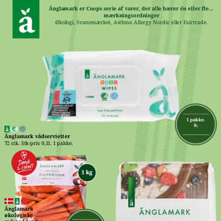
Änglamark er Coops serie af varer, der alle bærer én eller flere 
mærkningsordninger
Økologi, Svanemærket, Asthma Allergy Nordic eller Fairtrade.
1 pakke.
8,-
Änglamark vådservietter
72 stk. Stk-pris 0,11. 1 pakke.
Änglamark 
økologiske 