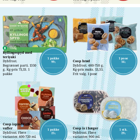
Kyllingespyd med 
teriyaki
1 pakke
1 pose
Dybfrost.
Coop brød
99,-
16,-
Begrænset parti. 1350 
Dybfrost. 480-750 g. 
g. Kg-pris 73,33. 1 
Kg-pris maks. 53,33. 
pakke
Frit valg. 1 pose
Coop ispinde eller 
vafler
Coop is i bæger
1 pakke
1 stk.
Dybfrost. Flere 
Dybfrost. Flere 
25,-
29,-
varianter. 400-720 ml. 
varianter. 900 ml. 