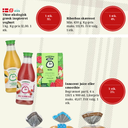
Thise økologisk 
1 stk.
1 stk.
græsk inspireret 
Riberhus skæreost
32,-
49,-
yoghurt
Min. 430 g. Kg-pris 
1 kg. Kg-pris 32,00. 1 
maks. 113,95. Frit valg. 
stk.
1 stk.
Innocent juice eller 
smoothie
1 stk.
Begrænset parti. 4 x 
25,-
150/1 x 900 ml. Literpris 
maks. 41,67. Frit valg. 1 
stk.