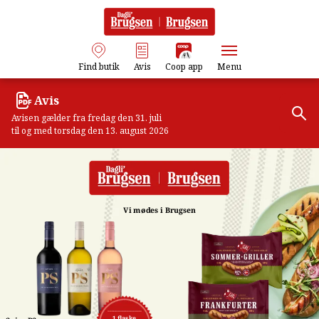
Find butik
Avis
Coop app
Menu
Avis
Avisen gælder fra fredag den 31. juli
til og med torsdag den 13. august 2026
Vi mødes i Brugsen
1 flaske