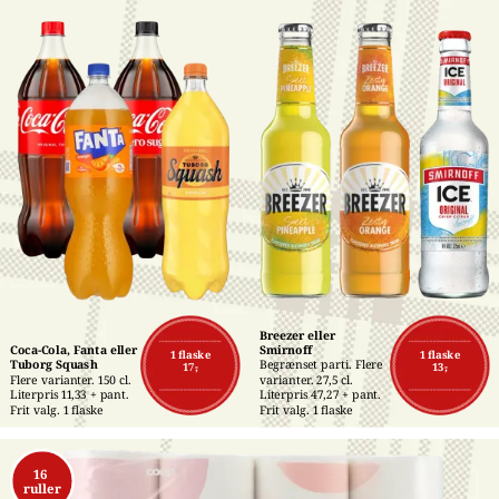
Breezer eller 
Coca-Cola, Fanta eller 
Smirnoff
1 flaske
1 flaske
Tuborg Squash
Begrænset parti. Flere 
17,-
13,-
Flere varianter. 150 cl. 
varianter. 27,5 cl. 
Literpris 11,33 + pant. 
Literpris 47,27 + pant. 
Frit valg. 1 flaske
Frit valg. 1 flaske
16 
ruller