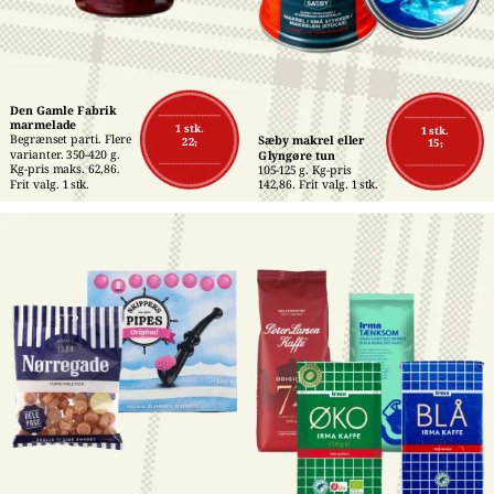
Den Gamle Fabrik 
marmelade
1 stk.
1 stk.
Begrænset parti. Flere 
Sæby makrel eller 
22,-
15,-
varianter. 350-420 g. 
Glyngøre tun
Kg-pris maks. 62,86. 
105-125 g. Kg-pris 
Frit valg. 1 stk.
142,86. Frit valg. 1 stk.