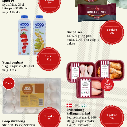
Spier PS
39,-
Sydafrika. 75 cl. 
Literpris 52,00. Frit 
valg. 1 flaske
1 pakke
Gøl pølser
30,-
420-500 g. Kg-pris 
maks. 71,43. Frit valg. 1 
pakke
1 stk.
12,-
Yoggi yoghurt
1 kg. Kg-pris 12,00. Frit 
valg. 1 stk.
15 stk.
Frijsenborg 
kyllingemarked
1 pakke
1 bakke
Begrænset parti. 260-
35,-
29,-
700 g. Kg-pris maks. 
Coop skrabeæg
134,62. Frit valg. 1 
Str. S/M. 15 stk. Stk-pris 