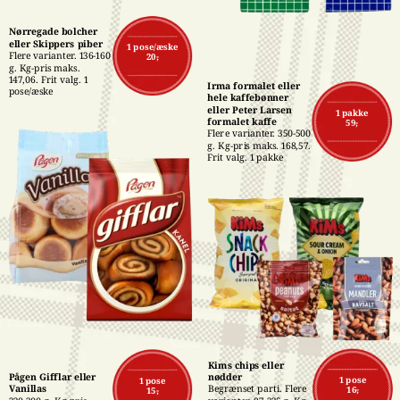
Nørregade bolcher 
eller Skippers piber
1 pose/æske
Flere varianter. 136-160 
20,-
g. Kg-pris maks. 
147,06. Frit valg. 1 
Irma formalet eller 
pose/æske
hele kaffebønner 
eller Peter Larsen 
1 pakke
formalet kaffe
59,-
Flere varianter. 350-500 
g. Kg-pris maks. 168,57. 
Frit valg. 1 pakke
Kims chips eller 
Pågen Gifflar eller 
nødder
1 pose
1 pose
Vanillas
Begrænset parti. Flere 
16,-
15,-