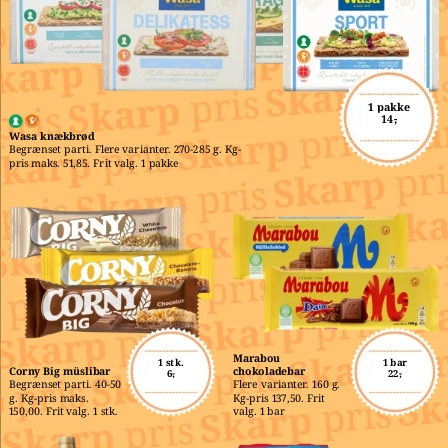
1 pakke
14,-
Wasa knækbrød
Begrænset parti. Flere varianter. 270-285 g. Kg-
pris maks. 51,85. Frit valg. 1 pakke
Marabou 
1 stk.
1 bar
Corny Big müslibar
chokoladebar
6,-
22,-
Begrænset parti. 40-50 
Flere varianter. 160 g. 
g. Kg-pris maks. 
Kg-pris 137,50. Frit 
150,00. Frit valg. 1 stk.
valg. 1 bar