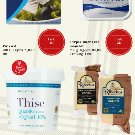
1 stk.
1 stk.
Lurpak smør eller 
15,-
22,-
Puck ost
smørbar
200 g. Kg-pris 75,00. 1 
200 g. Kg-pris 110,00. 
stk.
Frit valg. 1 stk.