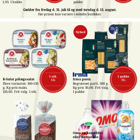
pakke
1,93. 1 bakke
Gælder fra fredag d. 31. juli til og med torsdag d. 13. august.
Før-prisen kan variere i enkelte butikker.
Nyhed
1 stk.
1 pakke
K-Salat pålægssalat
Irma pasta
12,-
15,-
Flere varianter. 100-150 
Begrænset parti. 500 g. 
g. Kg-pris maks. 
Kg-pris 30,00. Frit valg. 
120,00. Frit valg. 1 stk.
1 pakke
Omo vaskemiddel 
eller Bamseline 