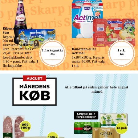
Ribena eller Capri-
Sun
Begrænset parti. 10 x 
200 ml./85 cl.. 
Færdigblandet drik 5,1 
liter. Literpris maks. 
Danonino eller 
1 flaske/pakke
1 stk.
29,41.  Pris pr. liter 
Actimel
25,-
12,-
færdigblandet drik 
6x50/4x100 g. Kg-pris 
4,90 + pant. Frit valg. 1 
maks. 40,00. Frit valg. 
flaske/pakke
1 stk.
Alle tilbud på siden gælder hele august 
måned