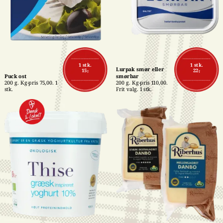
1 stk.
1 stk.
Lurpak smør eller 
15,-
22,-
Puck ost
smørbar
200 g. Kg-pris 75,00. 1 
200 g. Kg-pris 110,00. 
stk.
Frit valg. 1 stk.