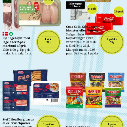
Coca-Cola, Somersby, 
Monster eller Tuborg
Sælges i hele 
Kyllingebryst med 
forpakninger. Flere 
1 stk.
1 pakke
lage eller 2-pak 
varianter. 8 x 50 cl./12 
79,-
79,-
mørbrad af gris
x 33 cl./24 x 25 cl. 
1050-1400 g. Kg-pris 
Literpris maks. 19,95 + 
maks. Frit valg. 1 stk.
pant. Frit valg. 1 pakke
Steff Houlberg bacon 
eller brunchpølser
1 pakke
1 pose
Begrænset parti. 200-
Haribo slikpose