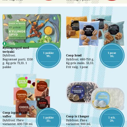
Kyllingespyd med 
teriyaki
1 pakke
1 pose
Dybfrost.
Coop brød
99,-
16,-
Begrænset parti. 1350 
Dybfrost. 480-750 g. 
g. Kg-pris 73,33. 1 
Kg-pris maks. 53,33. 
pakke
Frit valg. 1 pose
Coop ispinde eller 
vafler
Coop is i bæger
1 pakke
1 stk.
Dybfrost. Flere 
Dybfrost. Flere 
25,-
29,-
varianter. 400-720 ml. 
varianter. 900 ml. 