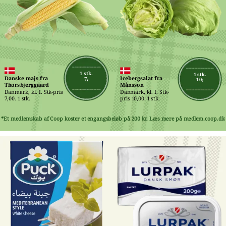
1 stk.
1 stk.
Danske majs fra 
Icebergsalat fra 
7,-
10,-
Thorsbjerggaard
Månsson
Danmark, kl. I. Stk-pris 
Danmark, kl. I. Stk-
7,00. 1 stk.
pris 10,00. 1 stk.
*Et medlemskab af Coop koster et engangsbeløb på 200 kr. Læs mere på medlem.coop.dk