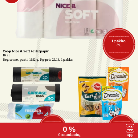
1 pakke.
39,-
Coop Nice & Soft toiletpapir
16 rl.
Begrænset parti. 1552 g. Kg-pris 25,13. 1 pakke.
Affaldsposer med 
Pedigree- eller 
1 stk.
1 stk.
0 %
snørreluk
Dreamies snacks
7,-
16,-
15-50 stk. Stk-pris 
Flere varianter. 60-140 
Gennemlæsning
App
maks. 0,47. Frit valg. 1 
g. Kg-pris maks. 