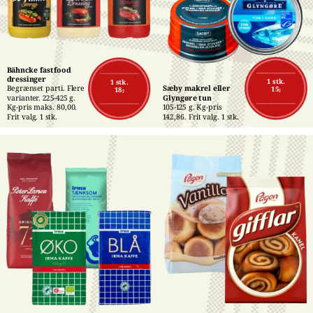
Bähncke fastfood 
dressinger
1 stk.
1 stk.
Begrænset parti. Flere 
Sæby makrel eller 
15,-
18,-
varianter. 225-425 g. 
Glyngøre tun
Kg-pris maks. 80,00. 
105-125 g. Kg-pris 
Frit valg. 1 stk.
142,86. Frit valg. 1 stk.