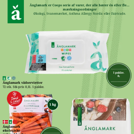
Änglamark er Coops serie af varer, der alle bærer én eller flere 
mærkningsordninger
Økologi, Svanemærket, Asthma Allergy Nordic eller Fairtrade.
1 pakke.
8,-
Änglamark vådservietter
72 stk. Stk-pris 0,11. 1 pakke.
Änglamark 
økologiske 