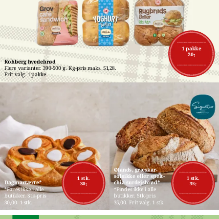
1 pakke
20,-
Kohberg hvedebrød
Flere varianter. 390-500 g. Kg-pris maks. 51,28. 
Frit valg. 1 pakke
Ølands, græskar-
solsikke eller spelt-
1 stk.
1 stk.
Dagmartærte*
chia surdejsbrød*
30,-
35,-
*Føres ikke i alle 
*Findes ikke i alle 
butikker. Stk-pris 
butikker. Stk-pris 
30,00. 1 stk.
35,00. Frit valg. 1 stk.