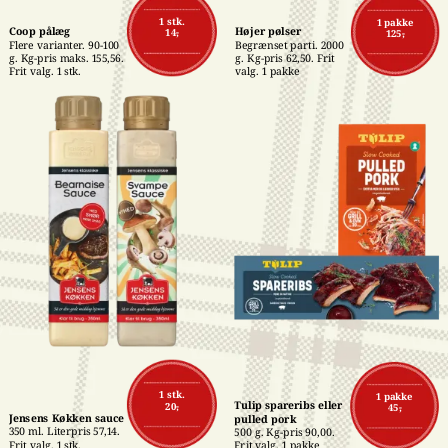
1 stk.
1 pakke
Coop pålæg
Højer pølser
14,-
125,-
Flere varianter. 90-100 
Begrænset parti. 2000 
g. Kg-pris maks. 155,56. 
g. Kg-pris 62,50. Frit 
Frit valg. 1 stk.
valg. 1 pakke
1 stk.
1 pakke
Tulip spareribs eller 
20,-
45,-
Jensens Køkken sauce
pulled pork
350 ml. Literpris 57,14. 
500 g. Kg-pris 90,00. 
Frit valg. 1 stk.
Frit valg. 1 pakke