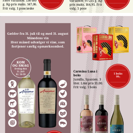
Flere varianter. 136-160 
varianter. 97-235 g. Kg-
g. Kg-pris maks. 147,06. 
pris maks. 164,95. Frit 
Frit valg. 1 pose/æske
valg. 1 pose
Gælder fra 31. juli til og med 31. august
Månedens vin
Hver måned udvælger vi vine, som
fortjener særlig opmærksomhed.
Carmina Luna i 
1 boks
boks
99,-
Jumilla, Spanien. 3 
liter. Literpris 33,00. 
Frit valg. 1 boks