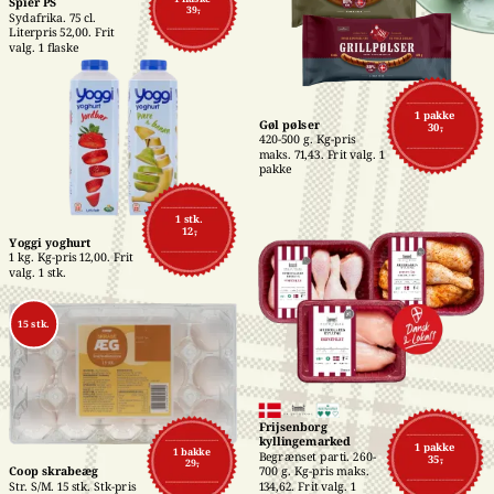
Spier PS
39,-
Sydafrika. 75 cl. 
Literpris 52,00. Frit 
valg. 1 flaske
1 pakke
Gøl pølser
30,-
420-500 g. Kg-pris 
maks. 71,43. Frit valg. 1 
pakke
1 stk.
12,-
Yoggi yoghurt
1 kg. Kg-pris 12,00. Frit 
valg. 1 stk.
15 stk.
Frijsenborg 
kyllingemarked
1 pakke
1 bakke
Begrænset parti. 260-
35,-
29,-
700 g. Kg-pris maks. 
Coop skrabeæg
134,62. Frit valg. 1 
Str. S/M. 15 stk. Stk-pris 