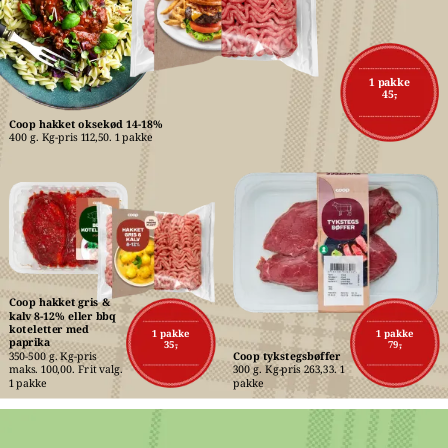
1 pakke
45,-
Coop hakket oksekød 14-18%
400 g. Kg-pris 112,50. 1 pakke
Coop hakket gris & 
kalv 8-12% eller bbq 
koteletter med 
1 pakke
1 pakke
paprika
35,-
79,-
350-500 g. Kg-pris 
Coop tykstegsbøffer
maks. 100,00. Frit valg. 
300 g. Kg-pris 263,33. 1 
1 pakke
pakke