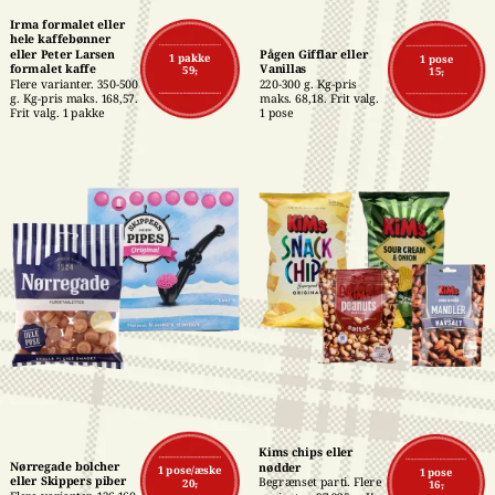
Irma formalet eller 
hele kaffebønner 
eller Peter Larsen 
Pågen Gifflar eller 
1 pakke
1 pose
formalet kaffe
Vanillas
59,-
15,-
Flere varianter. 350-500 
220-300 g. Kg-pris 
g. Kg-pris maks. 168,57. 
maks. 68,18. Frit valg. 
Frit valg. 1 pakke
1 pose
Kims chips eller 
Nørregade bolcher 
nødder
1 pose/æske
1 pose
eller Skippers piber
Begrænset parti. Flere 
20,-
16,-