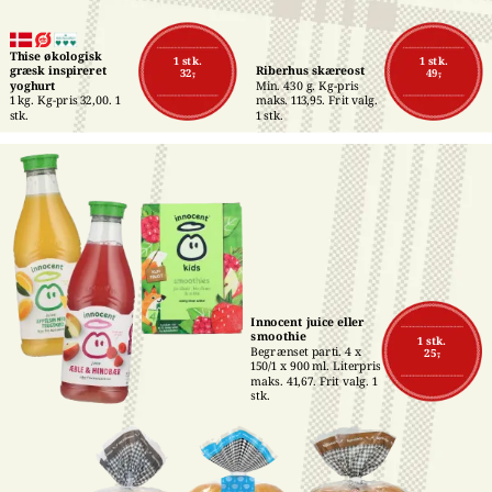
Thise økologisk 
1 stk.
1 stk.
græsk inspireret 
Riberhus skæreost
32,-
49,-
yoghurt
Min. 430 g. Kg-pris 
1 kg. Kg-pris 32,00. 1 
maks. 113,95. Frit valg. 
stk.
1 stk.
Innocent juice eller 
smoothie
1 stk.
Begrænset parti. 4 x 
25,-
150/1 x 900 ml. Literpris 
maks. 41,67. Frit valg. 1 
stk.