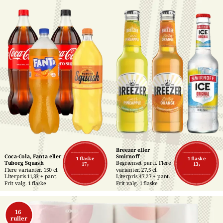
Breezer eller 
Coca-Cola, Fanta eller 
Smirnoff
1 flaske
1 flaske
Tuborg Squash
Begrænset parti. Flere 
17,-
13,-
Flere varianter. 150 cl. 
varianter. 27,5 cl. 
Literpris 11,33 + pant. 
Literpris 47,27 + pant. 
Frit valg. 1 flaske
Frit valg. 1 flaske
16 
ruller