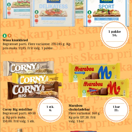
1 pakke
14,-
Wasa knækbrød
Begrænset parti. Flere varianter. 270-285 g. Kg-
pris maks. 51,85. Frit valg. 1 pakke
Marabou 
1 stk.
1 bar
Corny Big müslibar
chokoladebar
6,-
22,-
Begrænset parti. 40-50 
Flere varianter. 160 g. 
g. Kg-pris maks. 
Kg-pris 137,50. Frit 
150,00. Frit valg. 1 stk.
valg. 1 bar