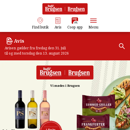
Find butik
Avis
Coop app
Menu
Avis
Avisen gælder fra fredag den 31. juli
til og med torsdag den 13. august 2026
Vi mødes i Brugsen
1 flaske