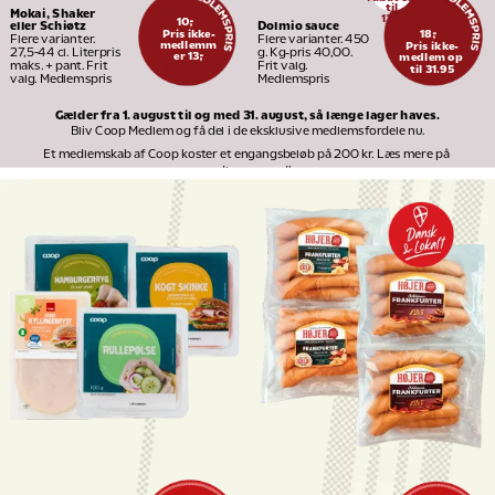
til
Mokai, Shaker 
13
95
10,-
Dolmio sauce
eller Schiøtz
Pris ikke-
18,-
Flere varianter. 450 
Flere varianter. 
medlemm
Pris ikke-
g. Kg-pris 40,00. 
27,5-44 cl. Literpris 
er 13,-
medlem op 
Frit valg. 
maks. + pant. Frit 
til 31.95
Medlemspris
valg. Medlemspris
Gælder fra 1. august til og med 31. august, så længe lager haves.
Bliv Coop Medlem og få del i de eksklusive medlemsfordele nu.
Et medlemskab af Coop koster et engangsbeløb på 200 kr. Læs mere på 
medlem.coop.dk