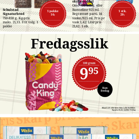
skyllemiddel
Omo 700 ml./g. eller 
Schulstad 
Bamseline 925 ml. 
1 pakke
1 stk.
Signaturbrød
Begrænset parti. 14 
16,-
20,-
750-850 g. Kg-pris 
vaske./925 ml. Pris pr 
maks. 21,33. Frit valg. 1 
vask 1,42/ Literpris 
pakke
21,62. 1 stk.