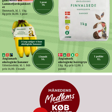
gulerødder fra 
1 pose
Lammefjordspakkeri
14,-
et
Danmark, kl. I. 1 kg. 
Kg-pris 14,00. 1 pose
1 pakke
1 bundt
Änglamark 
Änglamark 
12,-
14,-
økologiske havregryn
økologiske bananer
1 kg. Kg-pris 12,00. 1 
Udenlandske, kl. I. Bdt-
pakke
pris 14,00. 1 bundt