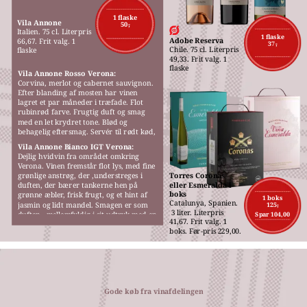
M
1 flaske
Vila Annone
50,-
Italien. 75 cl. Literpris 
1 flaske
Adobe Reserva
66,67. Frit valg. 1 
37,-
Chile. 75 cl. Literpris 
flaske
49,33. Frit valg. 1 
flaske
Vila Annone Rosso Verona:
Corvina, merlot og cabernet sauvignon. 
Efter blanding af mosten har vinen 
lagret et par måneder i træfade. Flot 
rubinrød farve. Frugtig duft og smag 
med en let krydret tone. Blød og 
behagelig eftersmag. Servér til rødt kød, 
gerne fra grillen, pizza eller pasta.
Vila Annone Bianco IGT Verona:
Dejlig hvidvin fra området omkring 
Verona. Vinen fremstår flot lys, med fine 
grønlige anstrøg, der ,understreges i 
Torres Coronas 
eller Esmeralda i 
duften, der bærer tankerne hen på 
boks
grønne æbler, frisk frugt, og et hint af 
1 boks
Catalunya, Spanien.
jasmin og lidt mandel. Smagen er som 
125,-
 3 liter. Literpris 
duften,  mellemfyldig i sit udtryk med en 
Spar 104,00
41,67. Frit valg. 1 
behagelig blødhed.
boks. Før-pris 229,00.
Gode køb fra vinafdelingen