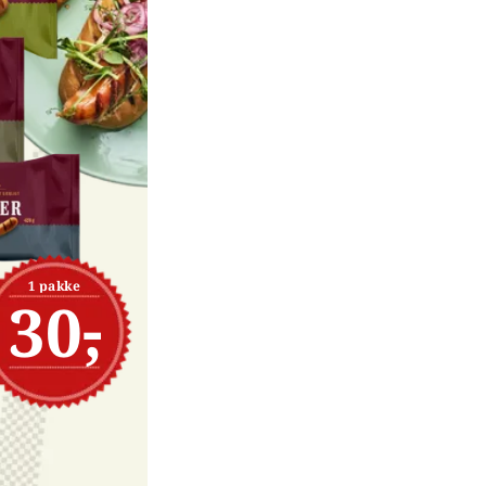
1 pakke
30,-