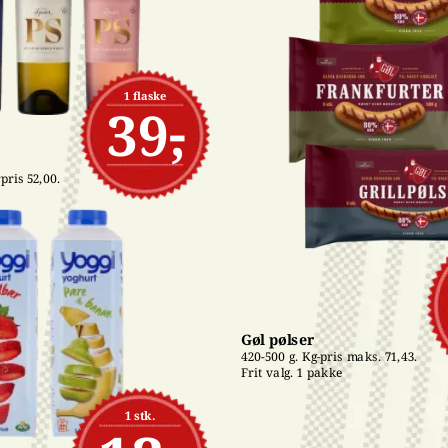
1 flaske
39,-
pris 52,00. 
Gøl pølser
420-500 g. Kg-pris maks. 71,43. 
Frit valg. 1 pakke
1 stk.