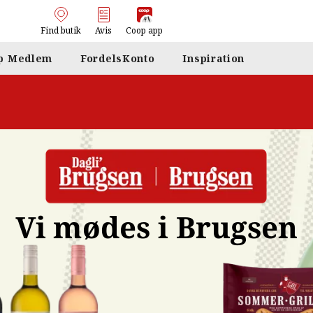
Find butik
Avis
Coop app
p Medlem
FordelsKonto
Inspiration
Vi mødes i Brugsen