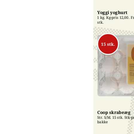
Yoggi yoghurt
1 kg. Kg-pris 12,00. Fri
stk.
15 stk.
Coop skrabeæg
Str. S/M. 15 stk. Stk-pr
bakke