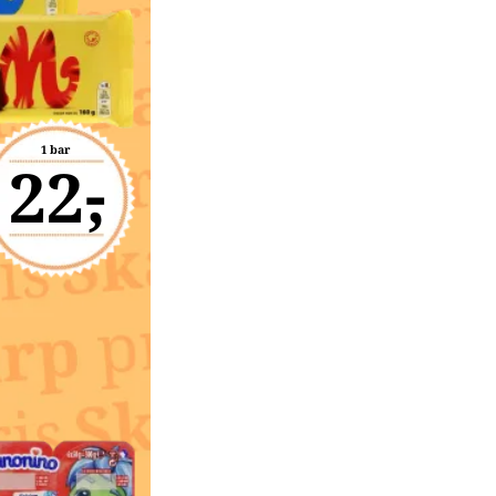
1 bar
22,-