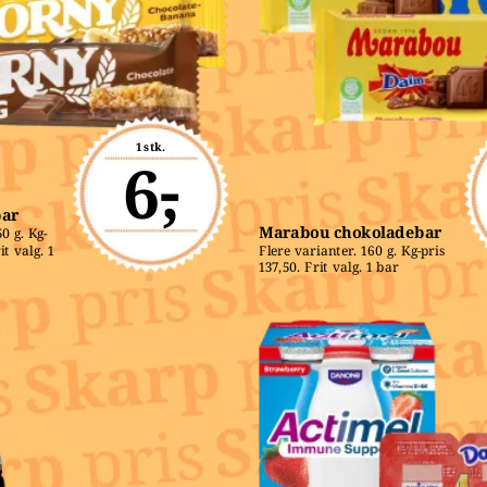
1 stk.
6,-
bar
Marabou chokoladebar
0 g. Kg-
t valg. 1 
Flere varianter. 160 g. Kg-pris 
137,50. Frit valg. 1 bar