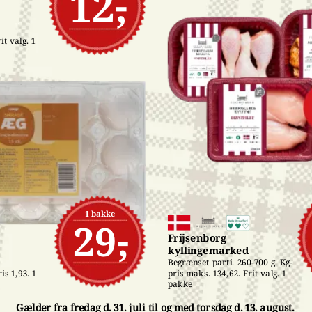
12,-
t valg. 1 
1 bakke
29,-
Frijsenborg 
kyllingemarked
Begrænset parti. 260-700 g. Kg-
pris maks. 134,62. Frit valg. 1 
is 1,93. 1 
pakke
Gælder fra fredag d. 31. juli til og med torsdag d. 13. august.