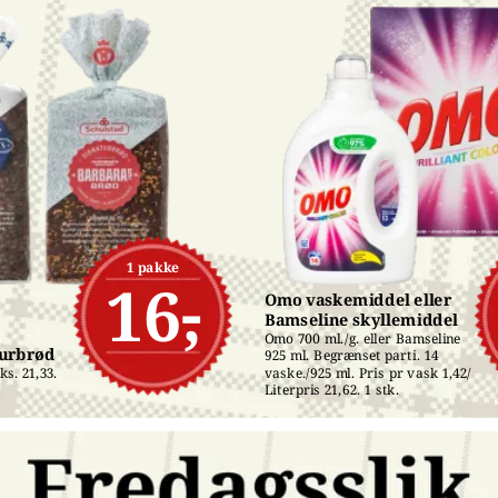
1 pakke
16,-
Omo vaskemiddel eller 
Bamseline skyllemiddel
Omo 700 ml./g. eller Bamseline 
turbrød
925 ml. Begrænset parti. 14 
s. 21,33. 
vaske./925 ml. Pris pr vask 1,42/ 
Literpris 21,62. 1 stk.