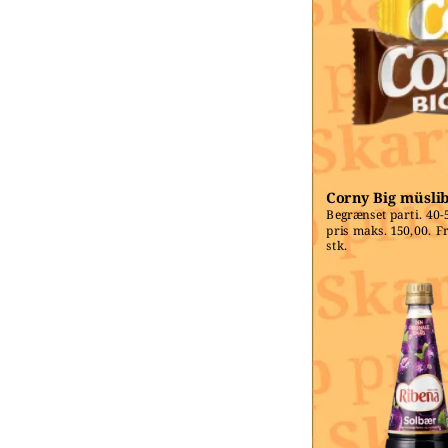
Corny Big müsli
Begrænset parti. 40-5
pris maks. 150,00. Fri
stk.