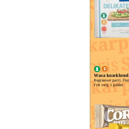
Wasa knækbrød
Begrænset parti. Fler
Frit valg. 1 pakke