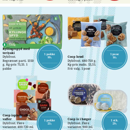
Kyllingespyd med 
teriyaki
1 pakke
1 pose
Dybfrost.
Coop brød
99,-
16,-
Begrænset parti. 1350 
Dybfrost. 480-750 g. 
g. Kg-pris 73,33. 1 
Kg-pris maks. 53,33. 
pakke
Frit valg. 1 pose
Coop ispinde eller 
vafler
Coop is i bæger
1 pakke
1 stk.
Dybfrost. Flere 
Dybfrost. Flere 
25,-
29,-
varianter. 400-720 ml. 
varianter. 900 ml. 