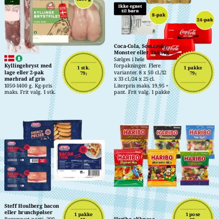
Coca-Cola, Somersby, 
Monster eller Tuborg
Sælges i hele 
Kyllingebryst med 
forpakninger. Flere 
1 stk.
1 pakke
lage eller 2-pak 
varianter. 8 x 50 cl./12 
79,-
79,-
mørbrad af gris
x 33 cl./24 x 25 cl. 
1050-1400 g. Kg-pris 
Literpris maks. 19,95 + 
maks. Frit valg. 1 stk.
pant. Frit valg. 1 pakke
Steff Houlberg bacon 
eller brunchpølser
1 pakke
1 pose
Begrænset parti. 200-
Haribo slikpose