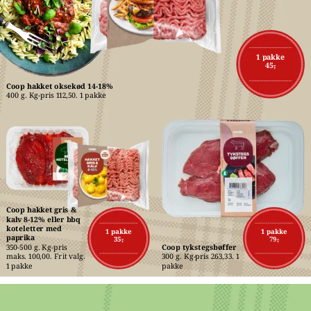
1 pakke
45,-
Coop hakket oksekød 14-18%
400 g. Kg-pris 112,50. 1 pakke
Coop hakket gris & 
kalv 8-12% eller bbq 
koteletter med 
1 pakke
1 pakke
paprika
35,-
79,-
350-500 g. Kg-pris 
Coop tykstegsbøffer
maks. 100,00. Frit valg. 
300 g. Kg-pris 263,33. 1 
1 pakke
pakke