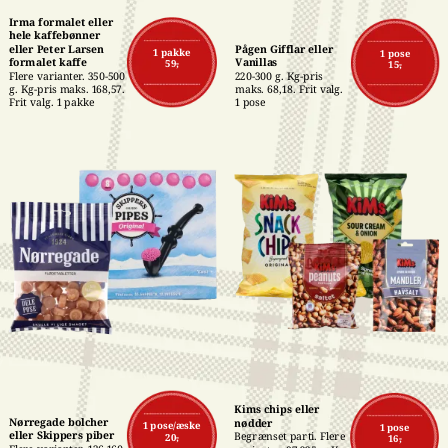
Irma formalet eller 
hele kaffebønner 
eller Peter Larsen 
Pågen Gifflar eller 
1 pakke
1 pose
formalet kaffe
Vanillas
59,-
15,-
Flere varianter. 350-500 
220-300 g. Kg-pris 
g. Kg-pris maks. 168,57. 
maks. 68,18. Frit valg. 
Frit valg. 1 pakke
1 pose
Kims chips eller 
Nørregade bolcher 
nødder
1 pose/æske
1 pose
eller Skippers piber
Begrænset parti. Flere 
20,-
16,-