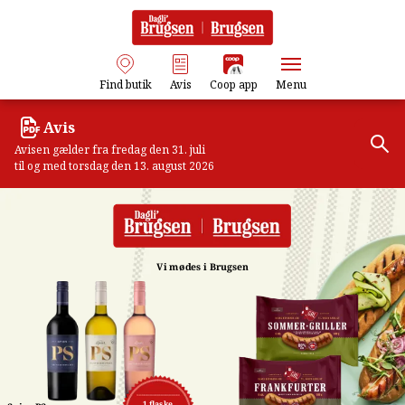
Find butik
Avis
Coop app
Menu
Avis
Avisen gælder fra fredag den 31. juli
til og med torsdag den 13. august 2026
Vi mødes i Brugsen
1 flaske