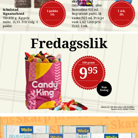
skyllemiddel
Omo 700 ml./g. eller 
Schulstad 
Bamseline 925 ml. 
1 pakke
1 stk.
Signaturbrød
Begrænset parti. 14 
16,-
20,-
750-850 g. Kg-pris 
vaske./925 ml. Pris pr 
maks. 21,33. Frit valg. 1 
vask 1,42/ Literpris 
pakke
21,62. 1 stk.