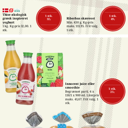
Thise økologisk 
1 stk.
1 stk.
græsk inspireret 
Riberhus skæreost
32,-
49,-
yoghurt
Min. 430 g. Kg-pris 
1 kg. Kg-pris 32,00. 1 
maks. 113,95. Frit valg. 
stk.
1 stk.
Innocent juice eller 
smoothie
1 stk.
Begrænset parti. 4 x 
25,-
150/1 x 900 ml. Literpris 
maks. 41,67. Frit valg. 1 
stk.