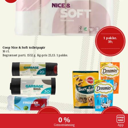
1 pakke.
39,-
Coop Nice & Soft toiletpapir
16 rl.
Begrænset parti. 1552 g. Kg-pris 25,13. 1 pakke.
Affaldsposer med 
Pedigree- eller 
1 stk.
1 stk.
0 %
snørreluk
Dreamies snacks
7,-
16,-
15-50 stk. Stk-pris 
Flere varianter. 60-140 
Gennemlæsning
App
maks. 0,47. Frit valg. 1 
g. Kg-pris maks. 