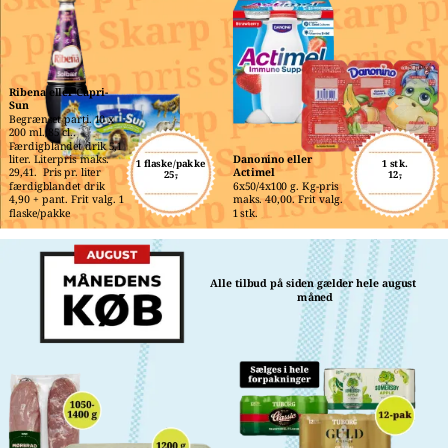
Ribena eller Capri-
Sun
Begrænset parti. 10 x 
200 ml./85 cl.. 
Færdigblandet drik 5,1 
liter. Literpris maks. 
Danonino eller 
1 flaske/pakke
1 stk.
29,41.  Pris pr. liter 
Actimel
25,-
12,-
færdigblandet drik 
6x50/4x100 g. Kg-pris 
4,90 + pant. Frit valg. 1 
maks. 40,00. Frit valg. 
flaske/pakke
1 stk.
Alle tilbud på siden gælder hele august 
måned