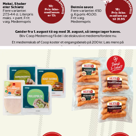
til
Mokai, Shaker 
13
95
10,-
Dolmio sauce
eller Schiøtz
Pris ikke-
18,-
Flere varianter. 450 
Flere varianter. 
medlemm
Pris ikke-
g. Kg-pris 40,00. 
27,5-44 cl. Literpris 
er 13,-
medlem op 
Frit valg. 
maks. + pant. Frit 
til 31.95
Medlemspris
valg. Medlemspris
Gælder fra 1. august til og med 31. august, så længe lager haves.
Bliv Coop Medlem og få del i de eksklusive medlemsfordele nu.
Et medlemskab af Coop koster et engangsbeløb på 200 kr. Læs mere på 
medlem.coop.dk