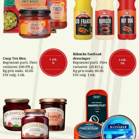
Bähncke fastfood 
Coop Tex Mex
dressinger
1 stk.
1 stk.
Begrænset parti. Flere 
Begrænset parti. Flere 
9,-
18,-
varianter. 200-370 g. 
varianter. 225-425 g. 
Kg-pris maks. 45,00. 
Kg-pris maks. 80,00. 
Frit valg. 1 stk.
Frit valg. 1 stk.