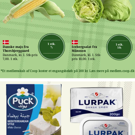
1 stk.
1 stk.
Danske majs fra 
Icebergsalat fra 
7,-
10,-
Thorsbjerggaard
Månsson
Danmark, kl. I. Stk-pris 
Danmark, kl. I. Stk-
7,00. 1 stk.
pris 10,00. 1 stk.
*Et medlemskab af Coop koster et engangsbeløb på 200 kr. Læs mere på medlem.coop.dk