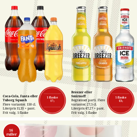
Breezer eller 
Coca-Cola, Fanta eller 
Smirnoff
1 flaske
1 flaske
Tuborg Squash
Begrænset parti. Flere 
17,-
13,-
Flere varianter. 150 cl. 
varianter. 27,5 cl. 
Literpris 11,33 + pant. 
Literpris 47,27 + pant. 
Frit valg. 1 flaske
Frit valg. 1 flaske
16 
ruller