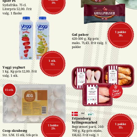
Spier PS
39,-
Sydafrika. 75 cl. 
Literpris 52,00. Frit 
valg. 1 flaske
1 pakke
Gøl pølser
30,-
420-500 g. Kg-pris 
maks. 71,43. Frit valg. 1 
pakke
1 stk.
12,-
Yoggi yoghurt
1 kg. Kg-pris 12,00. Frit 
valg. 1 stk.
15 stk.
Frijsenborg 
kyllingemarked
1 pakke
1 bakke
Begrænset parti. 260-
35,-
29,-
700 g. Kg-pris maks. 
Coop skrabeæg
134,62. Frit valg. 1 
Str. S/M. 15 stk. Stk-pris 