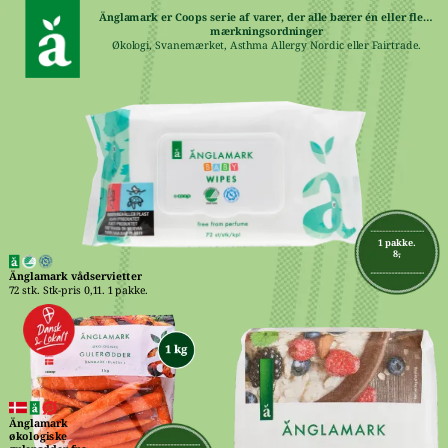
Änglamark er Coops serie af varer, der alle bærer én eller flere 
mærkningsordninger
Økologi, Svanemærket, Asthma Allergy Nordic eller Fairtrade.
1 pakke.
8,-
Änglamark vådservietter
72 stk. Stk-pris 0,11. 1 pakke.
Änglamark 
økologiske 