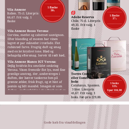
M
1 flaske
Vila Annone
50,-
Italien. 75 cl. Literpris 
1 flaske
Adobe Reserva
66,67. Frit valg. 1 
37,-
Chile. 75 cl. Literpris 
flaske
49,33. Frit valg. 1 
flaske
Vila Annone Rosso Verona:
Corvina, merlot og cabernet sauvignon. 
Efter blanding af mosten har vinen 
lagret et par måneder i træfade. Flot 
rubinrød farve. Frugtig duft og smag 
med en let krydret tone. Blød og 
behagelig eftersmag. Servér til rødt kød, 
gerne fra grillen, pizza eller pasta.
Vila Annone Bianco IGT Verona:
Dejlig hvidvin fra området omkring 
Verona. Vinen fremstår flot lys, med fine 
grønlige anstrøg, der ,understreges i 
Torres Coronas 
eller Esmeralda i 
duften, der bærer tankerne hen på 
boks
grønne æbler, frisk frugt, og et hint af 
1 boks
Catalunya, Spanien.
jasmin og lidt mandel. Smagen er som 
125,-
 3 liter. Literpris 
duften,  mellemfyldig i sit udtryk med en 
Spar 104,00
41,67. Frit valg. 1 
behagelig blødhed.
boks. Før-pris 229,00.
Gode køb fra vinafdelingen