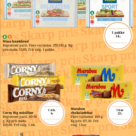
1 pakke
14,-
Wasa knækbrød
Begrænset parti. Flere varianter. 270-285 g. Kg-
pris maks. 51,85. Frit valg. 1 pakke
Marabou 
1 stk.
1 bar
Corny Big müslibar
chokoladebar
6,-
22,-
Begrænset parti. 40-50 
Flere varianter. 160 g. 
g. Kg-pris maks. 
Kg-pris 137,50. Frit 
150,00. Frit valg. 1 stk.
valg. 1 bar