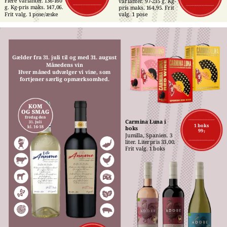
Flere varianter. 136-160 
varianter. 97-235 g. Kg-
g. Kg-pris maks. 147,06. 
pris maks. 164,95. Frit 
Frit valg. 1 pose/æske
valg. 1 pose
Gælder fra 31. juli til og med 31. august
Månedens vin
Hver måned udvælger vi vine, som
fortjener særlig opmærksomhed.
Carmina Luna i 
1 boks
boks
99,-
Jumilla, Spanien. 3 
liter. Literpris 33,00. 
Frit valg. 1 boks