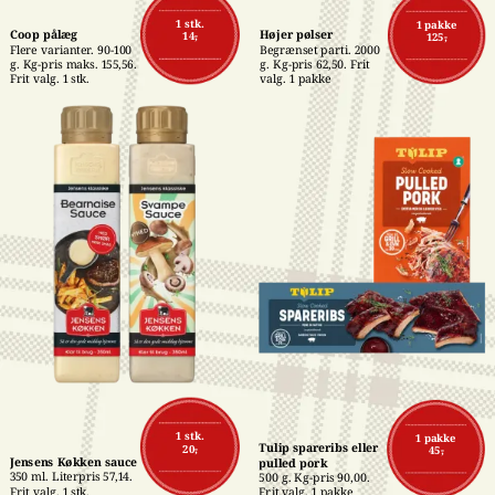
1 stk.
1 pakke
Coop pålæg
Højer pølser
14,-
125,-
Flere varianter. 90-100 
Begrænset parti. 2000 
g. Kg-pris maks. 155,56. 
g. Kg-pris 62,50. Frit 
Frit valg. 1 stk.
valg. 1 pakke
1 stk.
1 pakke
Tulip spareribs eller 
20,-
45,-
Jensens Køkken sauce
pulled pork
350 ml. Literpris 57,14. 
500 g. Kg-pris 90,00. 
Frit valg. 1 stk.
Frit valg. 1 pakke