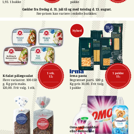
pakke
1,93. 1 bakke
Gælder fra fredag d. 31. juli til og med torsdag d. 13. august.
Før-prisen kan variere i enkelte butikker.
Nyhed
1 stk.
1 pakke
K-Salat pålægssalat
Irma pasta
12,-
15,-
Flere varianter. 100-150 
Begrænset parti. 500 g. 
g. Kg-pris maks. 
Kg-pris 30,00. Frit valg. 
120,00. Frit valg. 1 stk.
1 pakke
Omo vaskemiddel 
eller Bamseline 