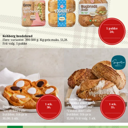
1 pakke
20,-
Kohberg hvedebrød
Flere varianter. 390-500 g. Kg-pris maks. 51,28. 
Frit valg. 1 pakke
Ølands, græskar-
solsikke eller spelt-
1 stk.
1 stk.
Dagmartærte*
chia surdejsbrød*
30,-
35,-
*Føres ikke i alle 
*Findes ikke i alle 
butikker. Stk-pris 
butikker. Stk-pris 
30,00. 1 stk.
35,00. Frit valg. 1 stk.