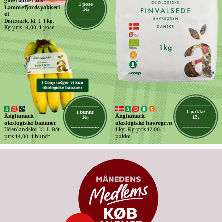
gulerødder fra 
1 pose
Lammefjordspakkeri
14,-
et
Danmark, kl. I. 1 kg. 
Kg-pris 14,00. 1 pose
1 pakke
1 bundt
Änglamark 
Änglamark 
12,-
14,-
økologiske havregryn
økologiske bananer
1 kg. Kg-pris 12,00. 1 
Udenlandske, kl. I. Bdt-
pakke
pris 14,00. 1 bundt