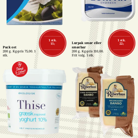
1 stk.
1 stk.
Lurpak smør eller 
15,-
22,-
Puck ost
smørbar
200 g. Kg-pris 75,00. 1 
200 g. Kg-pris 110,00. 
stk.
Frit valg. 1 stk.