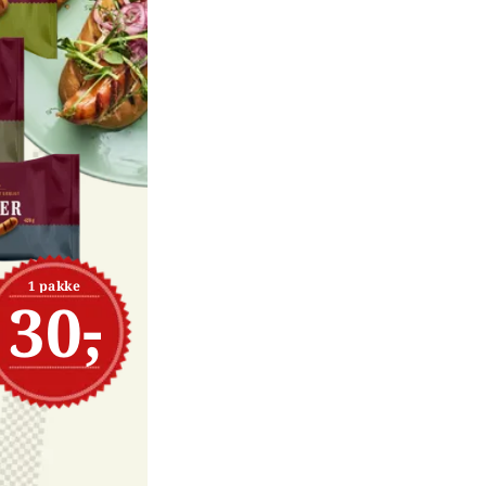
1 pakke
30,-