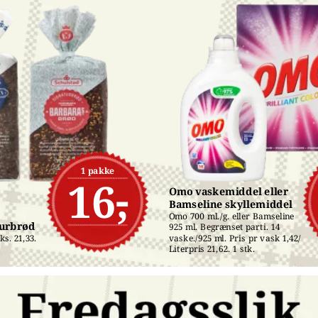
1 pakke
16,-
Omo vaskemiddel eller 
Bamseline skyllemiddel
Omo 700 ml./g. eller Bamseline 
turbrød
925 ml. Begrænset parti. 14 
s. 21,33. 
vaske./925 ml. Pris pr vask 1,42/ 
Literpris 21,62. 1 stk.