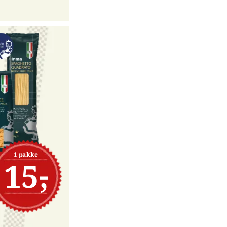
1 pakke
15,-