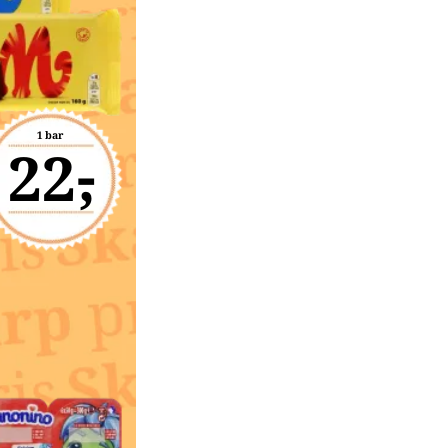
1 bar
22,-