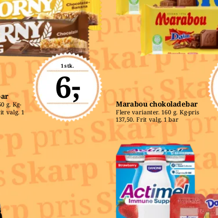
1 stk.
6,-
bar
Marabou chokoladebar
0 g. Kg-
t valg. 1 
Flere varianter. 160 g. Kg-pris 
137,50. Frit valg. 1 bar