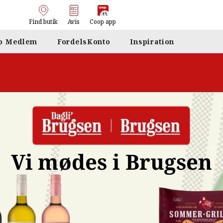
Find butik
Avis
Coop app
p Medlem
FordelsKonto
Inspiration
Vi mødes i Brugsen