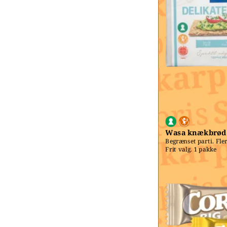
Wasa knækbrød
Begrænset parti. Fler
Frit valg. 1 pakke