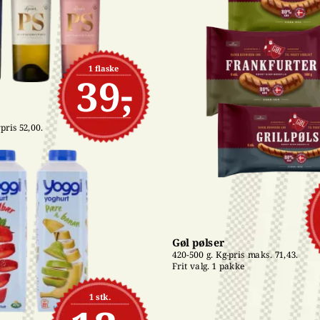
1 flaske
39,-
pris 52,00. 
Gøl pølser
420-500 g. Kg-pris maks. 71,43. 
Frit valg. 1 pakke
1 stk.