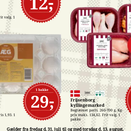
12,-
t valg. 1 
1 bakke
29,-
Frijsenborg 
kyllingemarked
Begrænset parti. 260-700 g. Kg-
pris maks. 134,62. Frit valg. 1 
is 1,93. 1 
pakke
Gælder fra fredag d. 31. juli til og med torsdag d. 13. august.