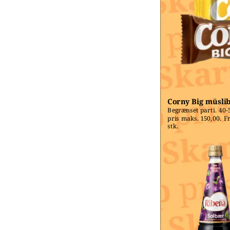
Corny Big müsli
Begrænset parti. 40-5
pris maks. 150,00. Fri
stk.