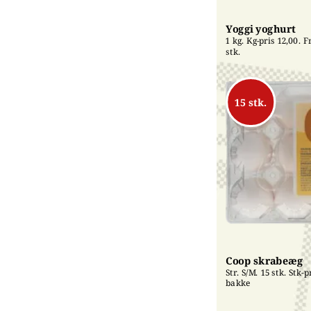
Yoggi yoghurt
1 kg. Kg-pris 12,00. Fri
stk.
15 stk.
Coop skrabeæg
Str. S/M. 15 stk. Stk-pr
bakke