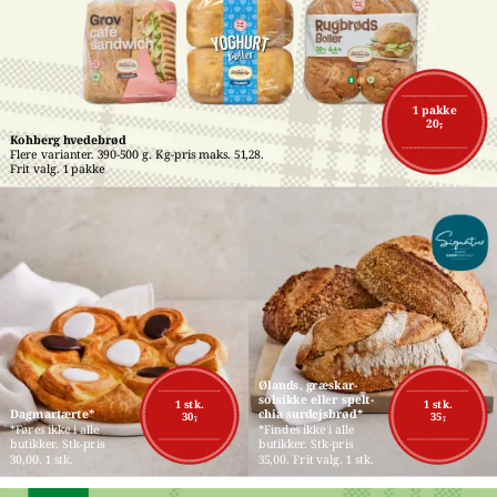
1 pakke
20,-
Kohberg hvedebrød
Flere varianter. 390-500 g. Kg-pris maks. 51,28. 
Frit valg. 1 pakke
Ølands, græskar-
solsikke eller spelt-
1 stk.
1 stk.
Dagmartærte*
chia surdejsbrød*
30,-
35,-
*Føres ikke i alle 
*Findes ikke i alle 
butikker. Stk-pris 
butikker. Stk-pris 
30,00. 1 stk.
35,00. Frit valg. 1 stk.