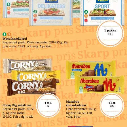
1 pakke
14,-
Wasa knækbrød
Begrænset parti. Flere varianter. 270-285 g. Kg-
pris maks. 51,85. Frit valg. 1 pakke
Marabou 
1 stk.
1 bar
Corny Big müslibar
chokoladebar
6,-
22,-
Begrænset parti. 40-50 
Flere varianter. 160 g. 
g. Kg-pris maks. 
Kg-pris 137,50. Frit 
150,00. Frit valg. 1 stk.
valg. 1 bar