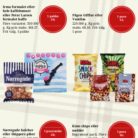
Irma formalet eller 
hele kaffebønner 
eller Peter Larsen 
Pågen Gifflar eller 
1 pakke
1 pose
formalet kaffe
Vanillas
59,-
15,-
Flere varianter. 350-500 
220-300 g. Kg-pris 
g. Kg-pris maks. 168,57. 
maks. 68,18. Frit valg. 
Frit valg. 1 pakke
1 pose
Kims chips eller 
Nørregade bolcher 
nødder
1 pose/æske
1 pose
eller Skippers piber
Begrænset parti. Flere 
20,-
16,-