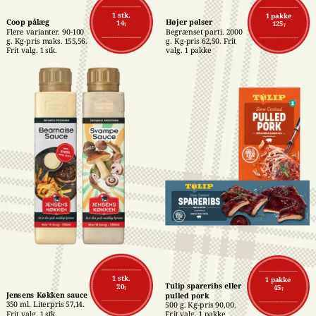
1 stk.
1 pakke
Coop pålæg
Højer pølser
14,-
125,-
Flere varianter. 90-100 
Begrænset parti. 2000 
g. Kg-pris maks. 155,56. 
g. Kg-pris 62,50. Frit 
Frit valg. 1 stk.
valg. 1 pakke
1 stk.
1 pakke
Tulip spareribs eller 
20,-
45,-
Jensens Køkken sauce
pulled pork
350 ml. Literpris 57,14. 
500 g. Kg-pris 90,00. 
Frit valg. 1 stk.
Frit valg. 1 pakke