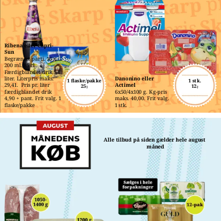
Ribena eller Capri-
Sun
Begrænset parti. 10 x 
200 ml./85 cl.. 
Færdigblandet drik 5,1 
liter. Literpris maks. 
Danonino eller 
1 flaske/pakke
1 stk.
29,41.  Pris pr. liter 
Actimel
25,-
12,-
færdigblandet drik 
6x50/4x100 g. Kg-pris 
4,90 + pant. Frit valg. 1 
maks. 40,00. Frit valg. 
flaske/pakke
1 stk.
Alle tilbud på siden gælder hele august 
måned