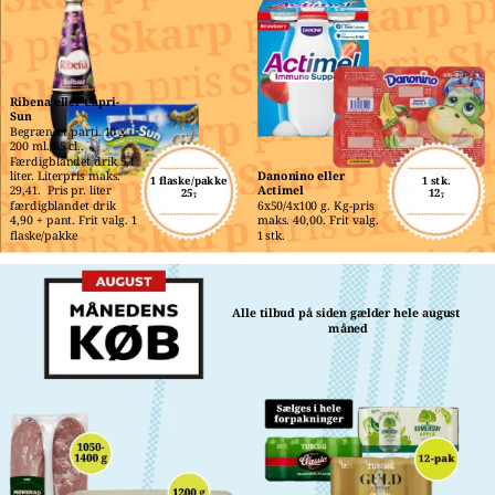
Ribena eller Capri-
Sun
Begrænset parti. 10 x 
200 ml./85 cl.. 
Færdigblandet drik 5,1 
liter. Literpris maks. 
Danonino eller 
1 flaske/pakke
1 stk.
29,41.  Pris pr. liter 
Actimel
25,-
12,-
færdigblandet drik 
6x50/4x100 g. Kg-pris 
4,90 + pant. Frit valg. 1 
maks. 40,00. Frit valg. 
flaske/pakke
1 stk.
Alle tilbud på siden gælder hele august 
måned