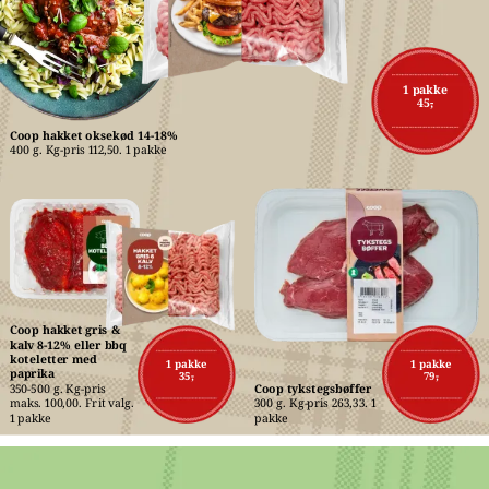
1 pakke
45,-
Coop hakket oksekød 14-18%
400 g. Kg-pris 112,50. 1 pakke
Coop hakket gris & 
kalv 8-12% eller bbq 
koteletter med 
1 pakke
1 pakke
paprika
35,-
79,-
350-500 g. Kg-pris 
Coop tykstegsbøffer
maks. 100,00. Frit valg. 
300 g. Kg-pris 263,33. 1 
1 pakke
pakke