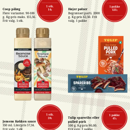
1 stk.
1 pakke
Coop pålæg
Højer pølser
14,-
125,-
Flere varianter. 90-100 
Begrænset parti. 2000 
g. Kg-pris maks. 155,56. 
g. Kg-pris 62,50. Frit 
Frit valg. 1 stk.
valg. 1 pakke
1 stk.
1 pakke
Tulip spareribs eller 
20,-
45,-
Jensens Køkken sauce
pulled pork
350 ml. Literpris 57,14. 
500 g. Kg-pris 90,00. 
Frit valg. 1 stk.
Frit valg. 1 pakke