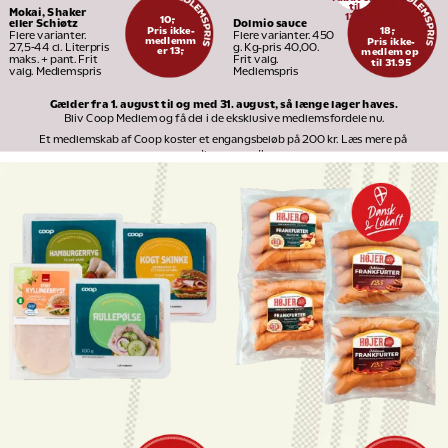
til
Mokai, Shaker 
13
95
10,-
Dolmio sauce
eller Schiøtz
Pris ikke-
18,-
Flere varianter. 450 
Flere varianter. 
medlemm
Pris ikke-
g. Kg-pris 40,00. 
27,5-44 cl. Literpris 
er 13,-
medlem op 
Frit valg. 
maks. + pant. Frit 
til 31.95
Medlemspris
valg. Medlemspris
Gælder fra 1. august til og med 31. august, så længe lager haves.
Bliv Coop Medlem og få del i de eksklusive medlemsfordele nu.
Et medlemskab af Coop koster et engangsbeløb på 200 kr. Læs mere på 
medlem.coop.dk