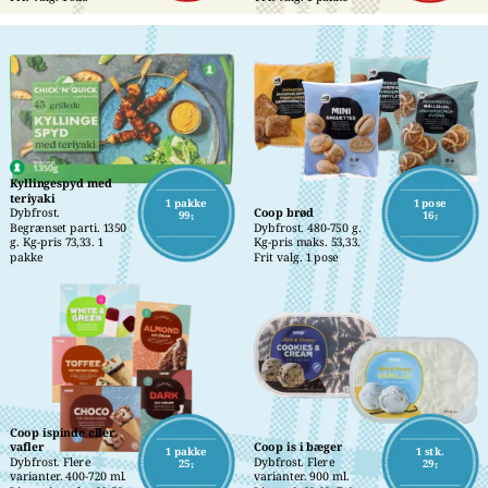
Kyllingespyd med 
teriyaki
1 pakke
1 pose
Dybfrost.
Coop brød
99,-
16,-
Begrænset parti. 1350 
Dybfrost. 480-750 g. 
g. Kg-pris 73,33. 1 
Kg-pris maks. 53,33. 
pakke
Frit valg. 1 pose
Coop ispinde eller 
vafler
Coop is i bæger
1 pakke
1 stk.
Dybfrost. Flere 
Dybfrost. Flere 
25,-
29,-
varianter. 400-720 ml. 
varianter. 900 ml. 