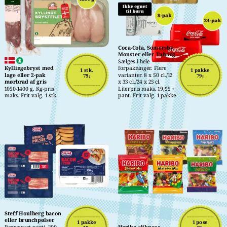
Coca-Cola, Somersby, 
Monster eller Tuborg
Sælges i hele 
Kyllingebryst med 
forpakninger. Flere 
1 stk.
1 pakke
lage eller 2-pak 
varianter. 8 x 50 cl./12 
79,-
79,-
mørbrad af gris
x 33 cl./24 x 25 cl. 
1050-1400 g. Kg-pris 
Literpris maks. 19,95 + 
maks. Frit valg. 1 stk.
pant. Frit valg. 1 pakke
Steff Houlberg bacon 
eller brunchpølser
1 pakke
1 pose
Begrænset parti. 200-
Haribo slikpose