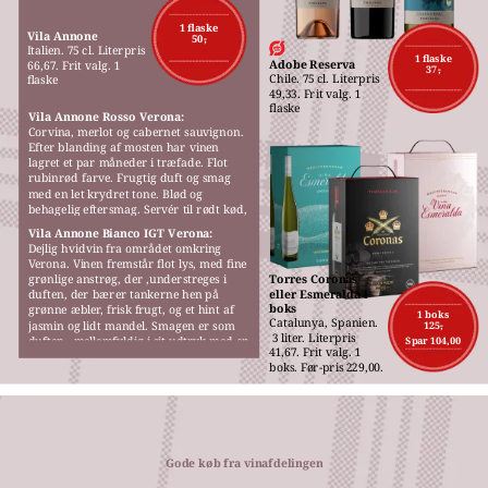
M
1 flaske
Vila Annone
50,-
Italien. 75 cl. Literpris 
1 flaske
Adobe Reserva
66,67. Frit valg. 1 
37,-
Chile. 75 cl. Literpris 
flaske
49,33. Frit valg. 1 
flaske
Vila Annone Rosso Verona:
Corvina, merlot og cabernet sauvignon. 
Efter blanding af mosten har vinen 
lagret et par måneder i træfade. Flot 
rubinrød farve. Frugtig duft og smag 
med en let krydret tone. Blød og 
behagelig eftersmag. Servér til rødt kød, 
gerne fra grillen, pizza eller pasta.
Vila Annone Bianco IGT Verona:
Dejlig hvidvin fra området omkring 
Verona. Vinen fremstår flot lys, med fine 
grønlige anstrøg, der ,understreges i 
Torres Coronas 
eller Esmeralda i 
duften, der bærer tankerne hen på 
boks
grønne æbler, frisk frugt, og et hint af 
1 boks
Catalunya, Spanien.
jasmin og lidt mandel. Smagen er som 
125,-
 3 liter. Literpris 
duften,  mellemfyldig i sit udtryk med en 
Spar 104,00
41,67. Frit valg. 1 
behagelig blødhed.
boks. Før-pris 229,00.
Gode køb fra vinafdelingen