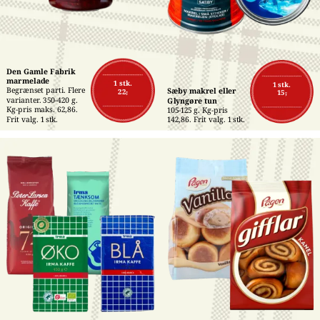
Den Gamle Fabrik 
marmelade
1 stk.
1 stk.
Begrænset parti. Flere 
Sæby makrel eller 
22,-
15,-
varianter. 350-420 g. 
Glyngøre tun
Kg-pris maks. 62,86. 
105-125 g. Kg-pris 
Frit valg. 1 stk.
142,86. Frit valg. 1 stk.