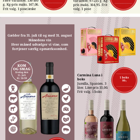
Flere varianter. 136-160 
varianter. 97-235 g. Kg-
g. Kg-pris maks. 147,06. 
pris maks. 164,95. Frit 
Frit valg. 1 pose/æske
valg. 1 pose
Gælder fra 31. juli til og med 31. august
Månedens vin
Hver måned udvælger vi vine, som
fortjener særlig opmærksomhed.
Carmina Luna i 
1 boks
boks
99,-
Jumilla, Spanien. 3 
liter. Literpris 33,00. 
Frit valg. 1 boks