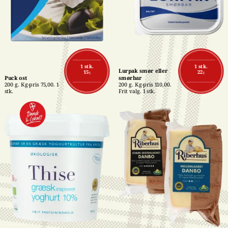
1 stk.
1 stk.
Lurpak smør eller 
15,-
22,-
Puck ost
smørbar
200 g. Kg-pris 75,00. 1 
200 g. Kg-pris 110,00. 
stk.
Frit valg. 1 stk.