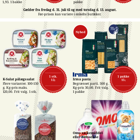
pakke
1,93. 1 bakke
Gælder fra fredag d. 31. juli til og med torsdag d. 13. august.
Før-prisen kan variere i enkelte butikker.
Nyhed
1 stk.
1 pakke
K-Salat pålægssalat
Irma pasta
12,-
15,-
Flere varianter. 100-150 
Begrænset parti. 500 g. 
g. Kg-pris maks. 
Kg-pris 30,00. Frit valg. 
120,00. Frit valg. 1 stk.
1 pakke
Omo vaskemiddel 
eller Bamseline 