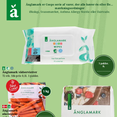
Änglamark er Coops serie af varer, der alle bærer én eller flere 
mærkningsordninger
Økologi, Svanemærket, Asthma Allergy Nordic eller Fairtrade.
1 pakke.
8,-
Änglamark vådservietter
72 stk. Stk-pris 0,11. 1 pakke.
Änglamark 
økologiske 