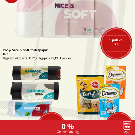
1 pakke.
39,-
Coop Nice & Soft toiletpapir
16 rl.
Begrænset parti. 1552 g. Kg-pris 25,13. 1 pakke.
Affaldsposer med 
Pedigree- eller 
1 stk.
1 stk.
0 %
snørreluk
Dreamies snacks
7,-
16,-
15-50 stk. Stk-pris 
Flere varianter. 60-140 
Gennemlæsning
App
maks. 0,47. Frit valg. 1 
g. Kg-pris maks. 