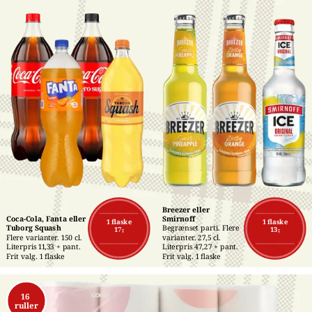
Breezer eller 
Coca-Cola, Fanta eller 
Smirnoff
1 flaske
1 flaske
Tuborg Squash
Begrænset parti. Flere 
17,-
13,-
Flere varianter. 150 cl. 
varianter. 27,5 cl. 
Literpris 11,33 + pant. 
Literpris 47,27 + pant. 
Frit valg. 1 flaske
Frit valg. 1 flaske
16 
ruller