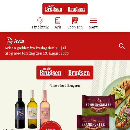
Find butik
Avis
Coop app
Menu
Avis
Avisen gælder fra fredag den 31. juli
til og med torsdag den 13. august 2026
Vi mødes i Brugsen
1 flaske