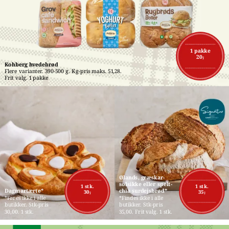
1 pakke
20,-
Kohberg hvedebrød
Flere varianter. 390-500 g. Kg-pris maks. 51,28. 
Frit valg. 1 pakke
Ølands, græskar-
solsikke eller spelt-
1 stk.
1 stk.
Dagmartærte*
chia surdejsbrød*
30,-
35,-
*Føres ikke i alle 
*Findes ikke i alle 
butikker. Stk-pris 
butikker. Stk-pris 
30,00. 1 stk.
35,00. Frit valg. 1 stk.