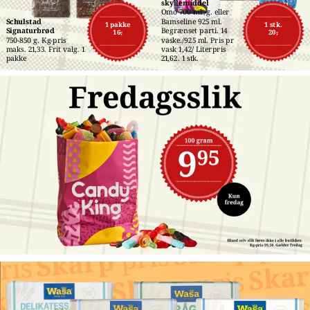
skyllemiddel
Omo 700 ml./g. eller 
Schulstad 
Bamseline 925 ml. 
1 pakke
1 stk.
Signaturbrød
Begrænset parti. 14 
16,-
20,-
750-850 g. Kg-pris 
vaske./925 ml. Pris pr 
maks. 21,33. Frit valg. 1 
vask 1,42/ Literpris 
pakke
21,62. 1 stk.