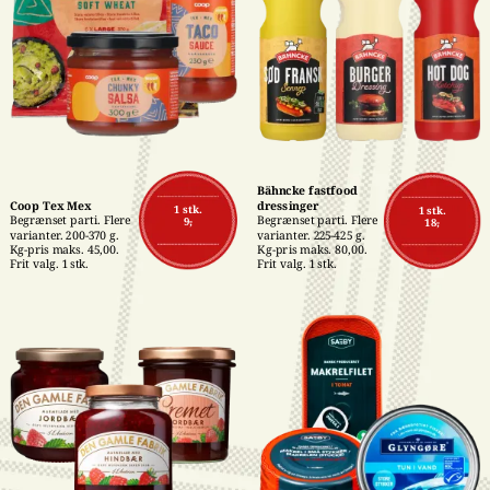
Bähncke fastfood 
Coop Tex Mex
dressinger
1 stk.
1 stk.
Begrænset parti. Flere 
Begrænset parti. Flere 
9,-
18,-
varianter. 200-370 g. 
varianter. 225-425 g. 
Kg-pris maks. 45,00. 
Kg-pris maks. 80,00. 
Frit valg. 1 stk.
Frit valg. 1 stk.