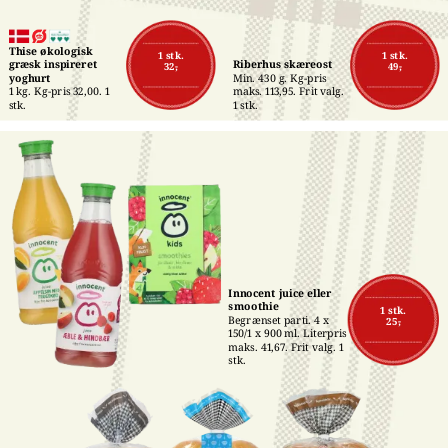
Thise økologisk 
1 stk.
1 stk.
græsk inspireret 
Riberhus skæreost
32,-
49,-
yoghurt
Min. 430 g. Kg-pris 
1 kg. Kg-pris 32,00. 1 
maks. 113,95. Frit valg. 
stk.
1 stk.
Innocent juice eller 
smoothie
1 stk.
Begrænset parti. 4 x 
25,-
150/1 x 900 ml. Literpris 
maks. 41,67. Frit valg. 1 
stk.