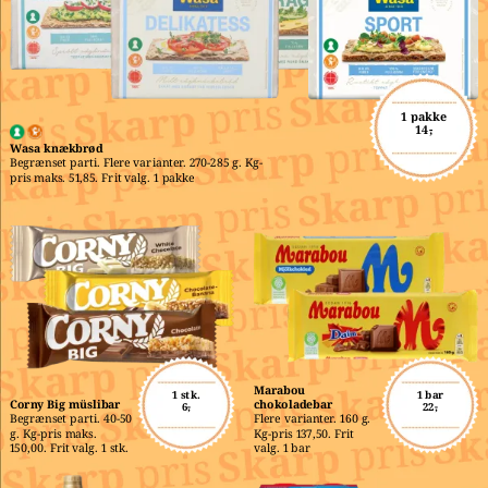
1 pakke
14,-
Wasa knækbrød
Begrænset parti. Flere varianter. 270-285 g. Kg-
pris maks. 51,85. Frit valg. 1 pakke
Marabou 
1 stk.
1 bar
Corny Big müslibar
chokoladebar
6,-
22,-
Begrænset parti. 40-50 
Flere varianter. 160 g. 
g. Kg-pris maks. 
Kg-pris 137,50. Frit 
150,00. Frit valg. 1 stk.
valg. 1 bar