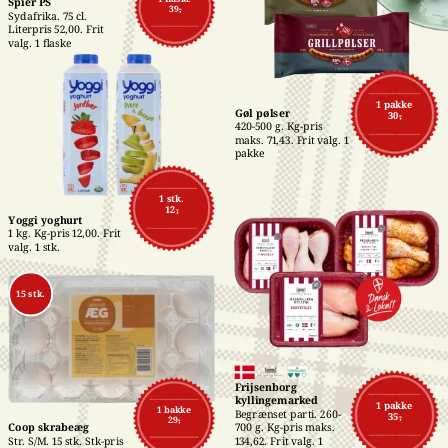
Spier PS
39,-
Sydafrika. 75 cl. 
Literpris 52,00. Frit 
valg. 1 flaske
1 pakke
Gøl pølser
30,-
420-500 g. Kg-pris 
maks. 71,43. Frit valg. 1 
pakke
1 stk.
12,-
Yoggi yoghurt
1 kg. Kg-pris 12,00. Frit 
valg. 1 stk.
15 stk.
Frijsenborg 
kyllingemarked
1 pakke
1 bakke
Begrænset parti. 260-
35,-
29,-
700 g. Kg-pris maks. 
Coop skrabeæg
134,62. Frit valg. 1 
Str. S/M. 15 stk. Stk-pris 