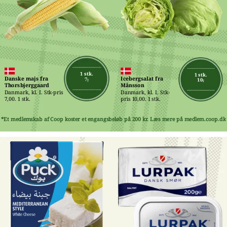
1 stk.
1 stk.
Danske majs fra 
Icebergsalat fra 
7,-
10,-
Thorsbjerggaard
Månsson
Danmark, kl. I. Stk-pris 
Danmark, kl. I. Stk-
7,00. 1 stk.
pris 10,00. 1 stk.
*Et medlemskab af Coop koster et engangsbeløb på 200 kr. Læs mere på medlem.coop.dk