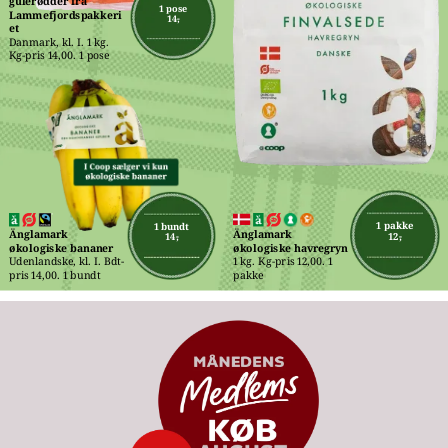
gulerødder fra 
1 pose
Lammefjordspakkeri
14,-
et
Danmark, kl. I. 1 kg. 
Kg-pris 14,00. 1 pose
1 pakke
1 bundt
Änglamark 
Änglamark 
12,-
14,-
økologiske havregryn
økologiske bananer
1 kg. Kg-pris 12,00. 1 
Udenlandske, kl. I. Bdt-
pakke
pris 14,00. 1 bundt