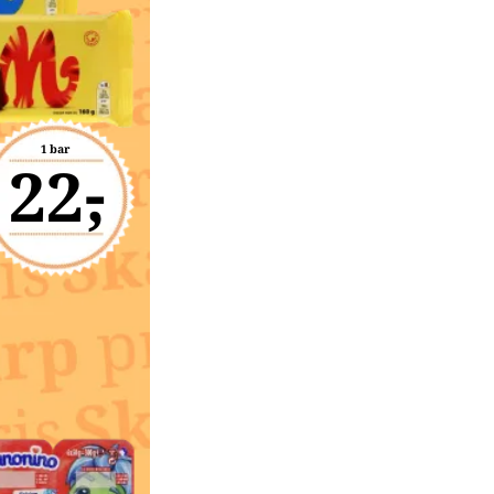
1 bar
22,-