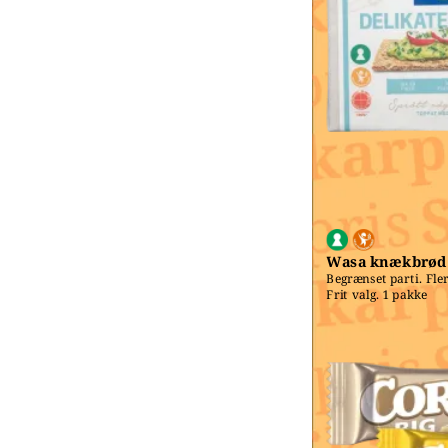
Wasa knækbrød
Begrænset parti. Fler
Frit valg. 1 pakke