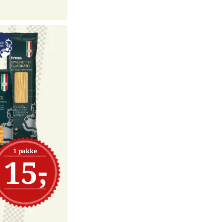
1 pakke
15,-