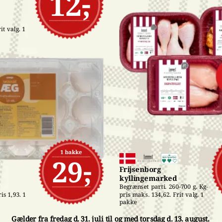
12,-
t valg. 1 
1 bakke
29,-
Frijsenborg 
kyllingemarked
Begrænset parti. 260-700 g. Kg-
pris maks. 134,62. Frit valg. 1 
is 1,93. 1 
pakke
Gælder fra fredag d. 31. juli til og med torsdag d. 13. august.