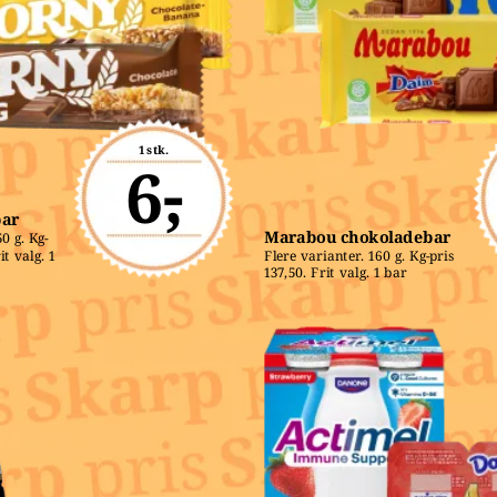
1 stk.
6,-
bar
Marabou chokoladebar
0 g. Kg-
t valg. 1 
Flere varianter. 160 g. Kg-pris 
137,50. Frit valg. 1 bar