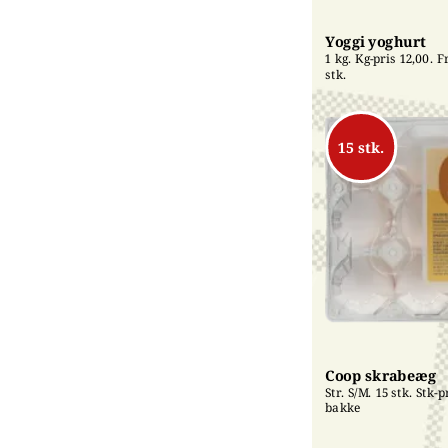
Yoggi yoghurt
1 kg. Kg-pris 12,00. Fri
stk.
15 stk.
Coop skrabeæg
Str. S/M. 15 stk. Stk-pr
bakke