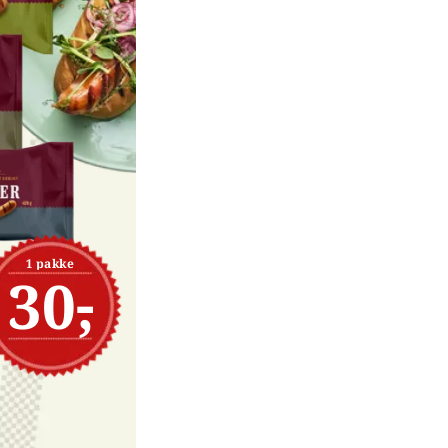
1 pakke
30,-