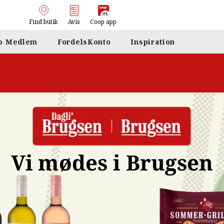
Find butik
Avis
Coop app
p Medlem
FordelsKonto
Inspiration
Vi mødes i Brugsen