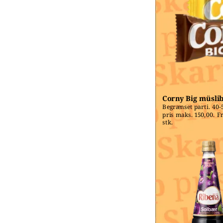
Corny Big müsli
Begrænset parti. 40-5
pris maks. 150,00. Fri
stk.