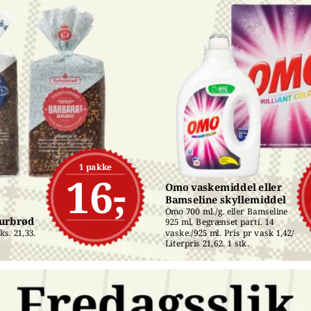
1 pakke
16,-
Omo vaskemiddel eller 
Bamseline skyllemiddel
Omo 700 ml./g. eller Bamseline 
turbrød
925 ml. Begrænset parti. 14 
s. 21,33. 
vaske./925 ml. Pris pr vask 1,42/ 
Literpris 21,62. 1 stk.