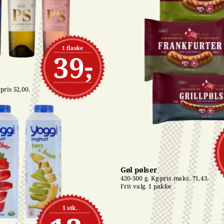
1 flaske
39,-
pris 52,00. 
Gøl pølser
420-500 g. Kg-pris maks. 71,43. 
Frit valg. 1 pakke
1 stk.