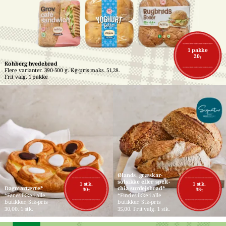
1 pakke
20,-
Kohberg hvedebrød
Flere varianter. 390-500 g. Kg-pris maks. 51,28. 
Frit valg. 1 pakke
Ølands, græskar-
solsikke eller spelt-
1 stk.
1 stk.
Dagmartærte*
chia surdejsbrød*
30,-
35,-
*Føres ikke i alle 
*Findes ikke i alle 
butikker. Stk-pris 
butikker. Stk-pris 
30,00. 1 stk.
35,00. Frit valg. 1 stk.