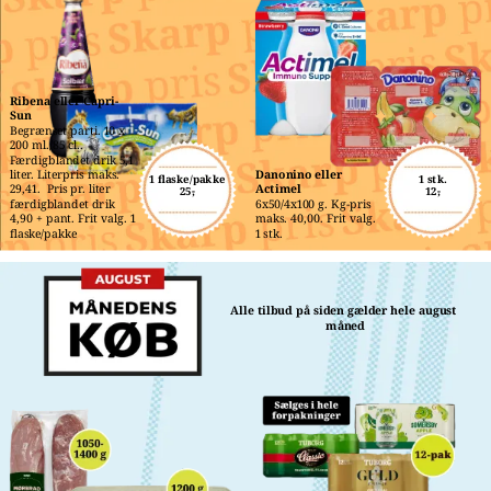
Ribena eller Capri-
Sun
Begrænset parti. 10 x 
200 ml./85 cl.. 
Færdigblandet drik 5,1 
liter. Literpris maks. 
Danonino eller 
1 flaske/pakke
1 stk.
29,41.  Pris pr. liter 
Actimel
25,-
12,-
færdigblandet drik 
6x50/4x100 g. Kg-pris 
4,90 + pant. Frit valg. 1 
maks. 40,00. Frit valg. 
flaske/pakke
1 stk.
Alle tilbud på siden gælder hele august 
måned