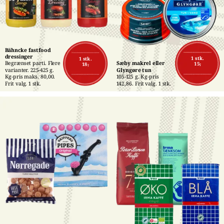
Bähncke fastfood 
dressinger
1 stk.
1 stk.
Begrænset parti. Flere 
Sæby makrel eller 
15,-
18,-
varianter. 225-425 g. 
Glyngøre tun
Kg-pris maks. 80,00. 
105-125 g. Kg-pris 
Frit valg. 1 stk.
142,86. Frit valg. 1 stk.