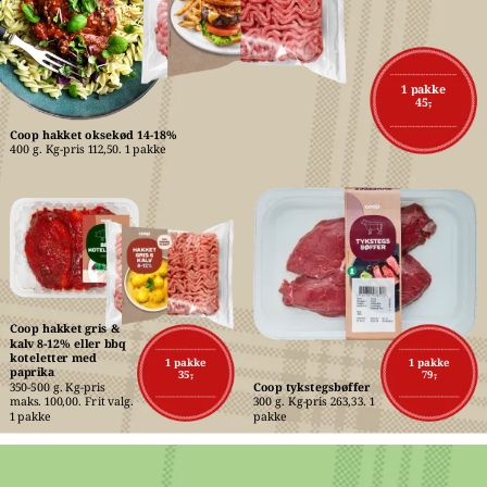
1 pakke
45,-
Coop hakket oksekød 14-18%
400 g. Kg-pris 112,50. 1 pakke
Coop hakket gris & 
kalv 8-12% eller bbq 
koteletter med 
1 pakke
1 pakke
paprika
35,-
79,-
350-500 g. Kg-pris 
Coop tykstegsbøffer
maks. 100,00. Frit valg. 
300 g. Kg-pris 263,33. 1 
1 pakke
pakke