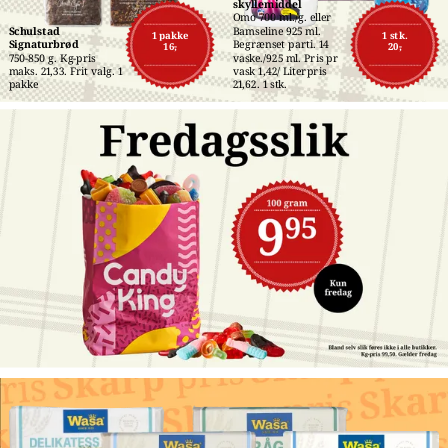
skyllemiddel
Omo 700 ml./g. eller 
Schulstad 
Bamseline 925 ml. 
1 pakke
1 stk.
Signaturbrød
Begrænset parti. 14 
16,-
20,-
750-850 g. Kg-pris 
vaske./925 ml. Pris pr 
maks. 21,33. Frit valg. 1 
vask 1,42/ Literpris 
pakke
21,62. 1 stk.