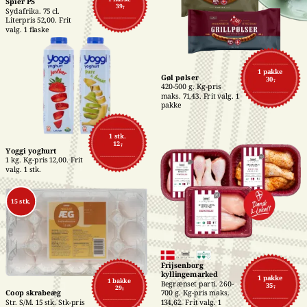
Spier PS
39,-
Sydafrika. 75 cl. 
Literpris 52,00. Frit 
valg. 1 flaske
1 pakke
Gøl pølser
30,-
420-500 g. Kg-pris 
maks. 71,43. Frit valg. 1 
pakke
1 stk.
12,-
Yoggi yoghurt
1 kg. Kg-pris 12,00. Frit 
valg. 1 stk.
15 stk.
Frijsenborg 
kyllingemarked
1 pakke
1 bakke
Begrænset parti. 260-
35,-
29,-
700 g. Kg-pris maks. 
Coop skrabeæg
134,62. Frit valg. 1 
Str. S/M. 15 stk. Stk-pris 