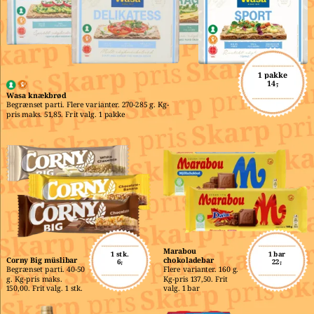
1 pakke
14,-
Wasa knækbrød
Begrænset parti. Flere varianter. 270-285 g. Kg-
pris maks. 51,85. Frit valg. 1 pakke
Marabou 
1 stk.
1 bar
Corny Big müslibar
chokoladebar
6,-
22,-
Begrænset parti. 40-50 
Flere varianter. 160 g. 
g. Kg-pris maks. 
Kg-pris 137,50. Frit 
150,00. Frit valg. 1 stk.
valg. 1 bar