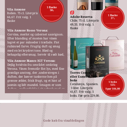
M
1 flaske
Vila Annone
50,-
Italien. 75 cl. Literpris 
1 flaske
Adobe Reserva
66,67. Frit valg. 1 
37,-
Chile. 75 cl. Literpris 
flaske
49,33. Frit valg. 1 
flaske
Vila Annone Rosso Verona:
Corvina, merlot og cabernet sauvignon. 
Efter blanding af mosten har vinen 
lagret et par måneder i træfade. Flot 
rubinrød farve. Frugtig duft og smag 
med en let krydret tone. Blød og 
behagelig eftersmag. Servér til rødt kød, 
gerne fra grillen, pizza eller pasta.
Vila Annone Bianco IGT Verona:
Dejlig hvidvin fra området omkring 
Verona. Vinen fremstår flot lys, med fine 
grønlige anstrøg, der ,understreges i 
Torres Coronas 
eller Esmeralda i 
duften, der bærer tankerne hen på 
boks
grønne æbler, frisk frugt, og et hint af 
1 boks
Catalunya, Spanien.
jasmin og lidt mandel. Smagen er som 
125,-
 3 liter. Literpris 
duften,  mellemfyldig i sit udtryk med en 
Spar 104,00
41,67. Frit valg. 1 
behagelig blødhed.
boks. Før-pris 229,00.
Gode køb fra vinafdelingen