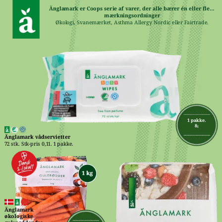
Änglamark er Coops serie af varer, der alle bærer én eller flere 
mærkningsordninger
Økologi, Svanemærket, Asthma Allergy Nordic eller Fairtrade.
1 pakke.
8,-
Änglamark vådservietter
72 stk. Stk-pris 0,11. 1 pakke.
Änglamark 
økologiske 