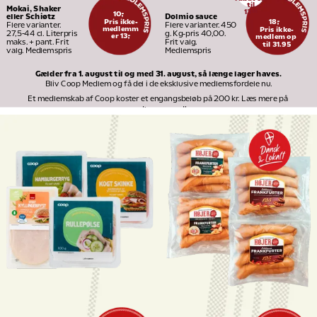
til
Mokai, Shaker 
13
95
10,-
Dolmio sauce
eller Schiøtz
Pris ikke-
18,-
Flere varianter. 450 
Flere varianter. 
medlemm
Pris ikke-
g. Kg-pris 40,00. 
27,5-44 cl. Literpris 
er 13,-
medlem op 
Frit valg. 
maks. + pant. Frit 
til 31.95
Medlemspris
valg. Medlemspris
Gælder fra 1. august til og med 31. august, så længe lager haves.
Bliv Coop Medlem og få del i de eksklusive medlemsfordele nu.
Et medlemskab af Coop koster et engangsbeløb på 200 kr. Læs mere på 
medlem.coop.dk