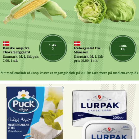
1 stk.
1 stk.
Danske majs fra 
Icebergsalat fra 
7,-
10,-
Thorsbjerggaard
Månsson
Danmark, kl. I. Stk-pris 
Danmark, kl. I. Stk-
7,00. 1 stk.
pris 10,00. 1 stk.
*Et medlemskab af Coop koster et engangsbeløb på 200 kr. Læs mere på medlem.coop.dk