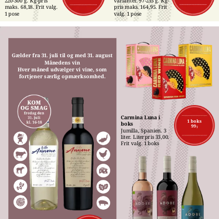
220-300 g. Kg-pris 
varianter. 97-235 g. Kg-
maks. 68,18. Frit valg. 
pris maks. 164,95. Frit 
1 pose
valg. 1 pose
Gælder fra 31. juli til og med 31. august
Månedens vin
Hver måned udvælger vi vine, som
fortjener særlig opmærksomhed.
Carmina Luna i 
1 boks
boks
99,-
Jumilla, Spanien. 3 
liter. Literpris 33,00. 
Frit valg. 1 boks