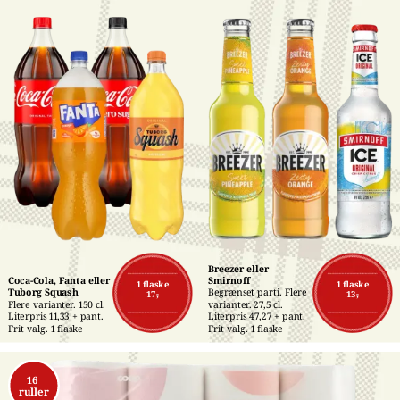
Breezer eller 
Coca-Cola, Fanta eller 
Smirnoff
1 flaske
1 flaske
Tuborg Squash
Begrænset parti. Flere 
17,-
13,-
Flere varianter. 150 cl. 
varianter. 27,5 cl. 
Literpris 11,33 + pant. 
Literpris 47,27 + pant. 
Frit valg. 1 flaske
Frit valg. 1 flaske
16 
ruller