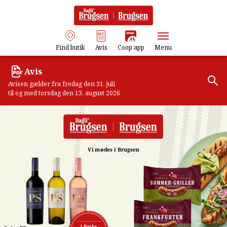
Find butik
Avis
Coop app
Menu
Avis
Avisen gælder fra fredag den 31. juli
til og med torsdag den 13. august 2026
Vi mødes i Brugsen
1 flaske