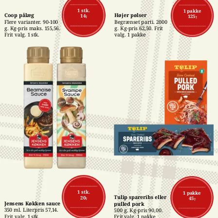
1 stk.
1 pakke
Coop pålæg
Højer pølser
14,-
125,-
Flere varianter. 90-100 
Begrænset parti. 2000 
g. Kg-pris maks. 155,56. 
g. Kg-pris 62,50. Frit 
Frit valg. 1 stk.
valg. 1 pakke
1 stk.
1 pakke
Tulip spareribs eller 
20,-
45,-
Jensens Køkken sauce
pulled pork
350 ml. Literpris 57,14. 
500 g. Kg-pris 90,00. 
Frit valg. 1 stk.
Frit valg. 1 pakke