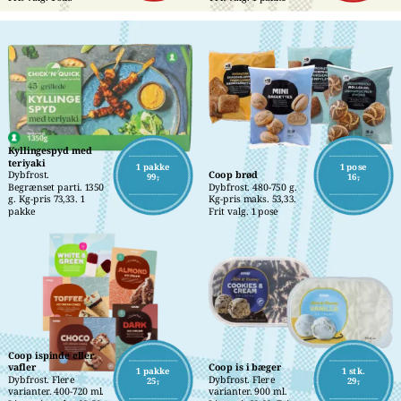
Kyllingespyd med 
teriyaki
1 pakke
1 pose
Dybfrost.
Coop brød
99,-
16,-
Begrænset parti. 1350 
Dybfrost. 480-750 g. 
g. Kg-pris 73,33. 1 
Kg-pris maks. 53,33. 
pakke
Frit valg. 1 pose
Coop ispinde eller 
vafler
Coop is i bæger
1 pakke
1 stk.
Dybfrost. Flere 
Dybfrost. Flere 
25,-
29,-
varianter. 400-720 ml. 
varianter. 900 ml. 