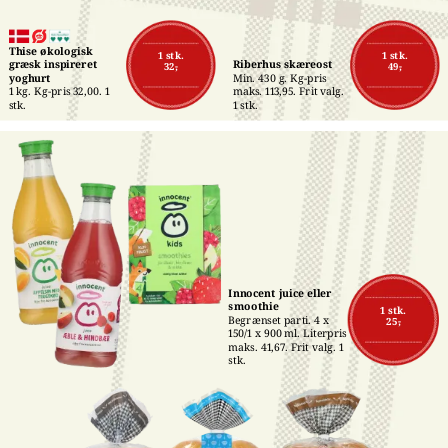
Thise økologisk 
1 stk.
1 stk.
græsk inspireret 
Riberhus skæreost
32,-
49,-
yoghurt
Min. 430 g. Kg-pris 
1 kg. Kg-pris 32,00. 1 
maks. 113,95. Frit valg. 
stk.
1 stk.
Innocent juice eller 
smoothie
1 stk.
Begrænset parti. 4 x 
25,-
150/1 x 900 ml. Literpris 
maks. 41,67. Frit valg. 1 
stk.