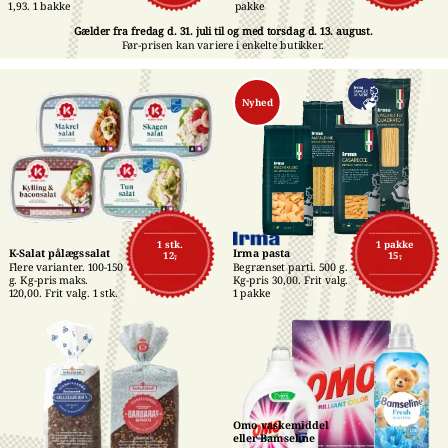
pakke
1,93. 1 bakke
Gælder fra fredag d. 31. juli til og med torsdag d. 13. august.
Før-prisen kan variere i enkelte butikker.
Nyhed
1 stk.
1 pakke
K-Salat pålægssalat
Irma pasta
12,-
15,-
Flere varianter. 100-150 
Begrænset parti. 500 g. 
g. Kg-pris maks. 
Kg-pris 30,00. Frit valg. 
120,00. Frit valg. 1 stk.
1 pakke
Omo vaskemiddel 
eller Bamseline 