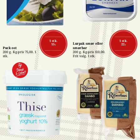
1 stk.
1 stk.
Lurpak smør eller 
15,-
22,-
Puck ost
smørbar
200 g. Kg-pris 75,00. 1 
200 g. Kg-pris 110,00. 
stk.
Frit valg. 1 stk.