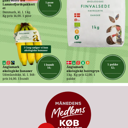
gulerødder fra 
1 pose
Lammefjordspakkeri
14,-
et
Danmark, kl. I. 1 kg. 
Kg-pris 14,00. 1 pose
1 pakke
1 bundt
Änglamark 
Änglamark 
12,-
14,-
økologiske havregryn
økologiske bananer
1 kg. Kg-pris 12,00. 1 
Udenlandske, kl. I. Bdt-
pakke
pris 14,00. 1 bundt