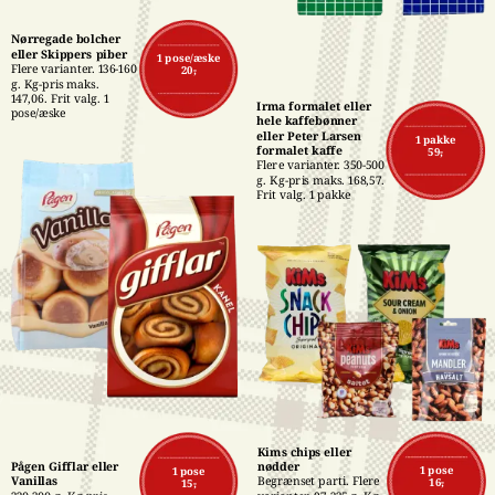
Nørregade bolcher 
eller Skippers piber
1 pose/æske
Flere varianter. 136-160 
20,-
g. Kg-pris maks. 
147,06. Frit valg. 1 
Irma formalet eller 
pose/æske
hele kaffebønner 
eller Peter Larsen 
1 pakke
formalet kaffe
59,-
Flere varianter. 350-500 
g. Kg-pris maks. 168,57. 
Frit valg. 1 pakke
Kims chips eller 
Pågen Gifflar eller 
nødder
1 pose
1 pose
Vanillas
Begrænset parti. Flere 
16,-
15,-