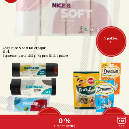
1 pakke.
39,-
Coop Nice & Soft toiletpapir
16 rl.
Begrænset parti. 1552 g. Kg-pris 25,13. 1 pakke.
Affaldsposer med 
Pedigree- eller 
1 stk.
1 stk.
0 %
snørreluk
Dreamies snacks
7,-
16,-
15-50 stk. Stk-pris 
Flere varianter. 60-140 
Gennemlæsning
App
maks. 0,47. Frit valg. 1 
g. Kg-pris maks. 