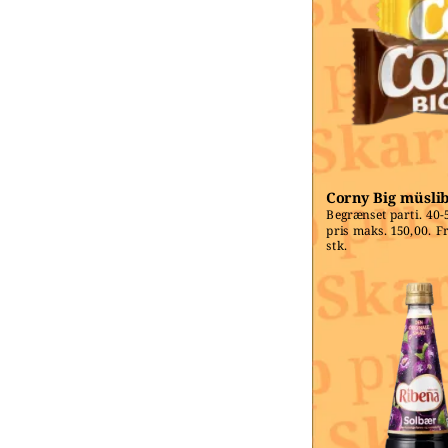
Corny Big müsli
Begrænset parti. 40-5
pris maks. 150,00. Fri
stk.