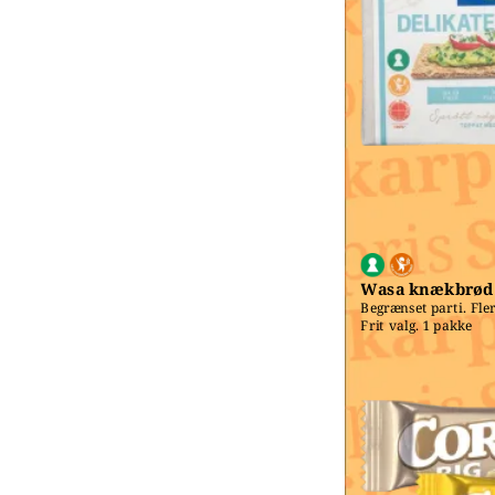
Wasa knækbrød
Begrænset parti. Fler
Frit valg. 1 pakke