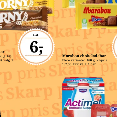
1 stk.
6,-
bar
Marabou chokoladebar
0 g. Kg-
t valg. 1 
Flere varianter. 160 g. Kg-pris 
137,50. Frit valg. 1 bar