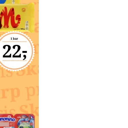
1 bar
22,-