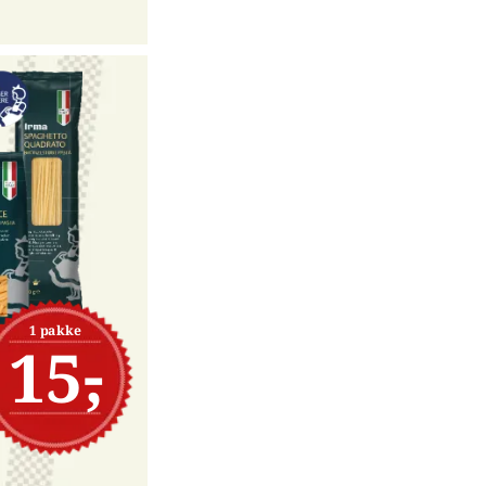
1 pakke
15,-