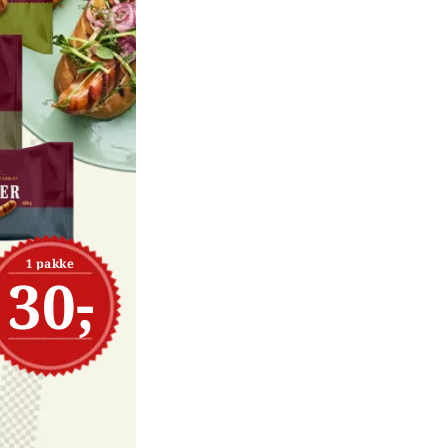
1 pakke
30,-