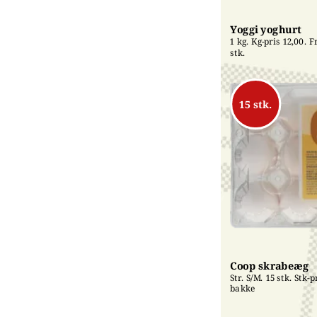
Yoggi yoghurt
1 kg. Kg-pris 12,00. Fri
stk.
15 stk.
Coop skrabeæg
Str. S/M. 15 stk. Stk-pr
bakke