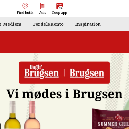
Find butik
Avis
Coop app
p Medlem
FordelsKonto
Inspiration
Vi mødes i Brugsen