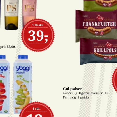
1 flaske
39,-
pris 52,00. 
Gøl pølser
420-500 g. Kg-pris maks. 71,43. 
Frit valg. 1 pakke
1 stk.