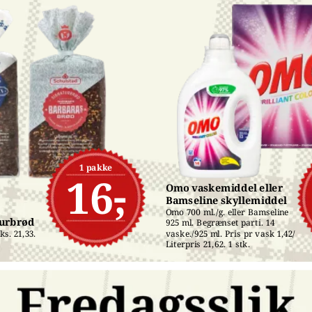
1 pakke
16,-
Omo vaskemiddel eller 
Bamseline skyllemiddel
Omo 700 ml./g. eller Bamseline 
turbrød
925 ml. Begrænset parti. 14 
s. 21,33. 
vaske./925 ml. Pris pr vask 1,42/ 
Literpris 21,62. 1 stk.