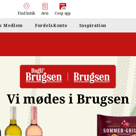
Find butik
Avis
Coop app
p Medlem
FordelsKonto
Inspiration
Vi mødes i Brugsen