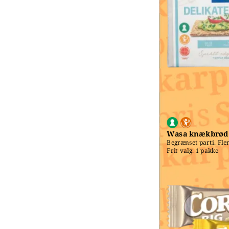
Wasa knækbrød
Begrænset parti. Fler
Frit valg. 1 pakke