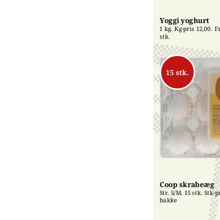
Yoggi yoghurt
1 kg. Kg-pris 12,00. Fri
stk.
15 stk.
Coop skrabeæg
Str. S/M. 15 stk. Stk-pr
bakke