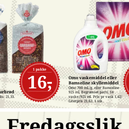
1 pakke
16,-
Omo vaskemiddel eller 
Bamseline skyllemiddel
Omo 700 ml./g. eller Bamseline 
turbrød
925 ml. Begrænset parti. 14 
s. 21,33. 
vaske./925 ml. Pris pr vask 1,42/ 
Literpris 21,62. 1 stk.