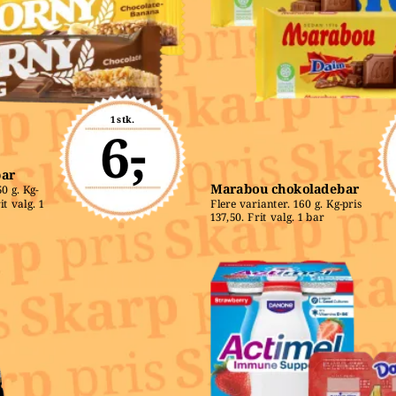
1 stk.
6,-
bar
Marabou chokoladebar
0 g. Kg-
t valg. 1 
Flere varianter. 160 g. Kg-pris 
137,50. Frit valg. 1 bar