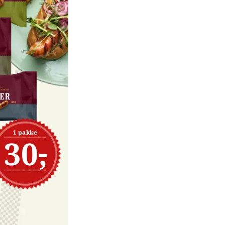
1 pakke
30,-