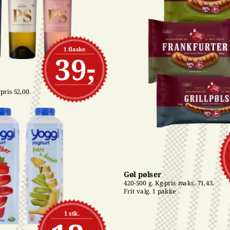
1 flaske
39,-
pris 52,00. 
Gøl pølser
420-500 g. Kg-pris maks. 71,43. 
Frit valg. 1 pakke
1 stk.