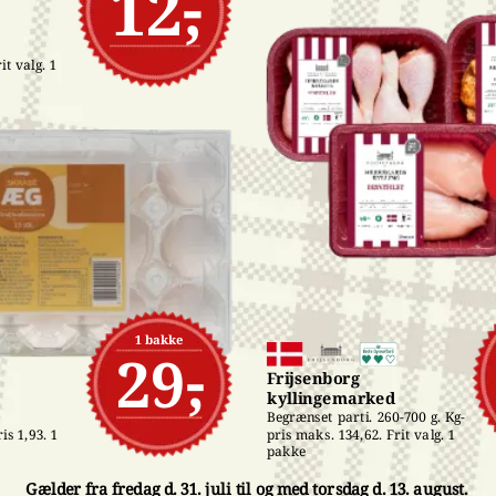
12,-
t valg. 1 
1 bakke
29,-
Frijsenborg 
kyllingemarked
Begrænset parti. 260-700 g. Kg-
pris maks. 134,62. Frit valg. 1 
is 1,93. 1 
pakke
Gælder fra fredag d. 31. juli til og med torsdag d. 13. august.