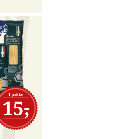
1 pakke
15,-