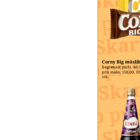
Corny Big müsli
Begrænset parti. 40-5
pris maks. 150,00. Fri
stk.