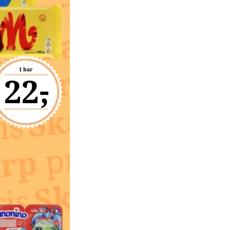
1 bar
22,-