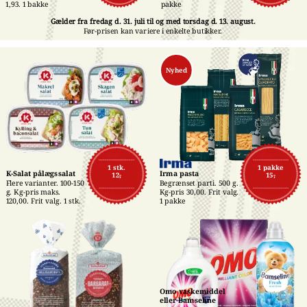
pakke
1,93. 1 bakke
Gælder fra fredag d. 31. juli til og med torsdag d. 13. august.
Før-prisen kan variere i enkelte butikker.
Nyhed
1 stk.
1 pakke
K-Salat pålægssalat
Irma pasta
12,-
15,-
Flere varianter. 100-150 
Begrænset parti. 500 g. 
g. Kg-pris maks. 
Kg-pris 30,00. Frit valg. 
120,00. Frit valg. 1 stk.
1 pakke
Omo vaskemiddel 
eller Bamseline 