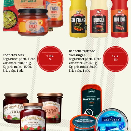
Bähncke fastfood 
Coop Tex Mex
dressinger
1 stk.
1 stk.
Begrænset parti. Flere 
Begrænset parti. Flere 
9,-
18,-
varianter. 200-370 g. 
varianter. 225-425 g. 
Kg-pris maks. 45,00. 
Kg-pris maks. 80,00. 
Frit valg. 1 stk.
Frit valg. 1 stk.