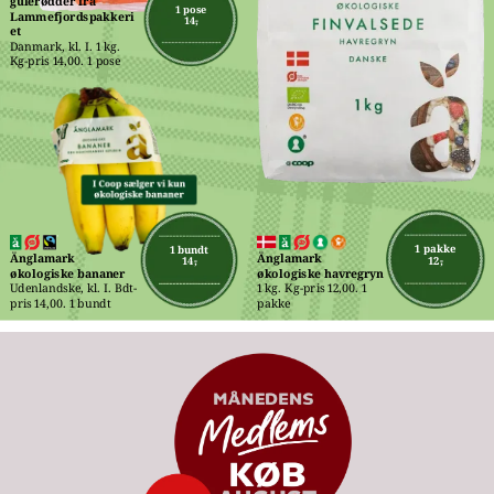
gulerødder fra 
1 pose
Lammefjordspakkeri
14,-
et
Danmark, kl. I. 1 kg. 
Kg-pris 14,00. 1 pose
1 pakke
1 bundt
Änglamark 
Änglamark 
12,-
14,-
økologiske havregryn
økologiske bananer
1 kg. Kg-pris 12,00. 1 
Udenlandske, kl. I. Bdt-
pakke
pris 14,00. 1 bundt