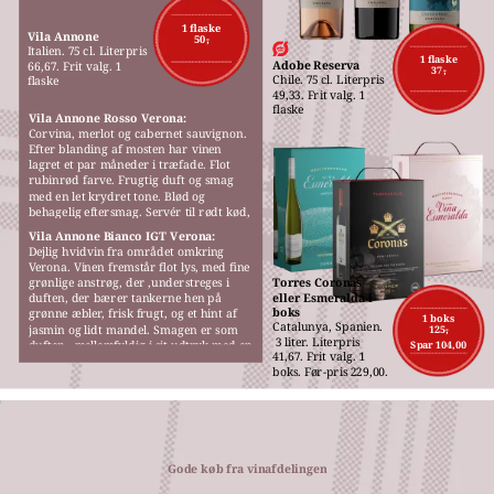
M
1 flaske
Vila Annone
50,-
Italien. 75 cl. Literpris 
1 flaske
Adobe Reserva
66,67. Frit valg. 1 
37,-
Chile. 75 cl. Literpris 
flaske
49,33. Frit valg. 1 
flaske
Vila Annone Rosso Verona:
Corvina, merlot og cabernet sauvignon. 
Efter blanding af mosten har vinen 
lagret et par måneder i træfade. Flot 
rubinrød farve. Frugtig duft og smag 
med en let krydret tone. Blød og 
behagelig eftersmag. Servér til rødt kød, 
gerne fra grillen, pizza eller pasta.
Vila Annone Bianco IGT Verona:
Dejlig hvidvin fra området omkring 
Verona. Vinen fremstår flot lys, med fine 
grønlige anstrøg, der ,understreges i 
Torres Coronas 
eller Esmeralda i 
duften, der bærer tankerne hen på 
boks
grønne æbler, frisk frugt, og et hint af 
1 boks
Catalunya, Spanien.
jasmin og lidt mandel. Smagen er som 
125,-
 3 liter. Literpris 
duften,  mellemfyldig i sit udtryk med en 
Spar 104,00
41,67. Frit valg. 1 
behagelig blødhed.
boks. Før-pris 229,00.
Gode køb fra vinafdelingen