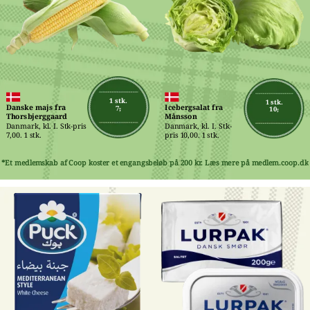
1 stk.
1 stk.
Danske majs fra 
Icebergsalat fra 
7,-
10,-
Thorsbjerggaard
Månsson
Danmark, kl. I. Stk-pris 
Danmark, kl. I. Stk-
7,00. 1 stk.
pris 10,00. 1 stk.
*Et medlemskab af Coop koster et engangsbeløb på 200 kr. Læs mere på medlem.coop.dk