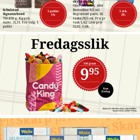
skyllemiddel
Omo 700 ml./g. eller 
Schulstad 
Bamseline 925 ml. 
1 pakke
1 stk.
Signaturbrød
Begrænset parti. 14 
16,-
20,-
750-850 g. Kg-pris 
vaske./925 ml. Pris pr 
maks. 21,33. Frit valg. 1 
vask 1,42/ Literpris 
pakke
21,62. 1 stk.