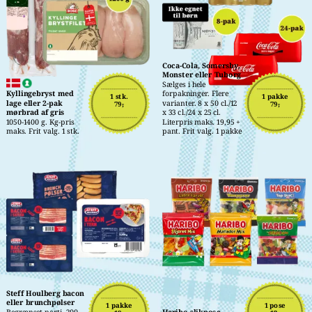
Coca-Cola, Somersby, 
Monster eller Tuborg
Sælges i hele 
Kyllingebryst med 
forpakninger. Flere 
1 stk.
1 pakke
lage eller 2-pak 
varianter. 8 x 50 cl./12 
79,-
79,-
mørbrad af gris
x 33 cl./24 x 25 cl. 
1050-1400 g. Kg-pris 
Literpris maks. 19,95 + 
maks. Frit valg. 1 stk.
pant. Frit valg. 1 pakke
Steff Houlberg bacon 
eller brunchpølser
1 pakke
1 pose
Begrænset parti. 200-
Haribo slikpose