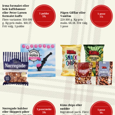
Irma formalet eller 
hele kaffebønner 
eller Peter Larsen 
Pågen Gifflar eller 
1 pakke
1 pose
formalet kaffe
Vanillas
59,-
15,-
Flere varianter. 350-500 
220-300 g. Kg-pris 
g. Kg-pris maks. 168,57. 
maks. 68,18. Frit valg. 
Frit valg. 1 pakke
1 pose
Kims chips eller 
Nørregade bolcher 
nødder
1 pose/æske
1 pose
eller Skippers piber
Begrænset parti. Flere 
20,-
16,-