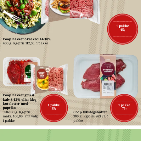
1 pakke
45,-
Coop hakket oksekød 14-18%
400 g. Kg-pris 112,50. 1 pakke
Coop hakket gris & 
kalv 8-12% eller bbq 
koteletter med 
1 pakke
1 pakke
paprika
35,-
79,-
350-500 g. Kg-pris 
Coop tykstegsbøffer
maks. 100,00. Frit valg. 
300 g. Kg-pris 263,33. 1 
1 pakke
pakke