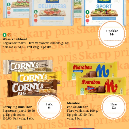
1 pakke
14,-
Wasa knækbrød
Begrænset parti. Flere varianter. 270-285 g. Kg-
pris maks. 51,85. Frit valg. 1 pakke
Marabou 
1 stk.
1 bar
Corny Big müslibar
chokoladebar
6,-
22,-
Begrænset parti. 40-50 
Flere varianter. 160 g. 
g. Kg-pris maks. 
Kg-pris 137,50. Frit 
150,00. Frit valg. 1 stk.
valg. 1 bar