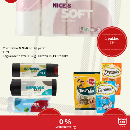
1 pakke.
39,-
Coop Nice & Soft toiletpapir
16 rl.
Begrænset parti. 1552 g. Kg-pris 25,13. 1 pakke.
Affaldsposer med 
Pedigree- eller 
1 stk.
1 stk.
0 %
snørreluk
Dreamies snacks
7,-
16,-
15-50 stk. Stk-pris 
Flere varianter. 60-140 
Gennemlæsning
App
maks. 0,47. Frit valg. 1 
g. Kg-pris maks. 