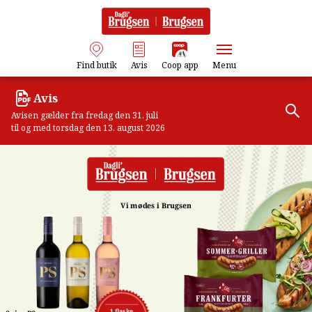
Find butik
Avis
Coop app
Menu
Avis
Avisen gælder fra fredag den 31. juli
til og med torsdag den 13. august 2026
Vi mødes i Brugsen
1 flaske