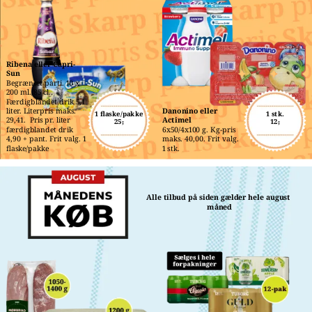
Ribena eller Capri-
Sun
Begrænset parti. 10 x 
200 ml./85 cl.. 
Færdigblandet drik 5,1 
liter. Literpris maks. 
Danonino eller 
1 flaske/pakke
1 stk.
29,41.  Pris pr. liter 
Actimel
25,-
12,-
færdigblandet drik 
6x50/4x100 g. Kg-pris 
4,90 + pant. Frit valg. 1 
maks. 40,00. Frit valg. 
flaske/pakke
1 stk.
Alle tilbud på siden gælder hele august 
måned