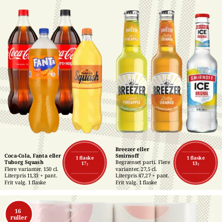
Breezer eller 
Coca-Cola, Fanta eller 
Smirnoff
1 flaske
1 flaske
Tuborg Squash
Begrænset parti. Flere 
17,-
13,-
Flere varianter. 150 cl. 
varianter. 27,5 cl. 
Literpris 11,33 + pant. 
Literpris 47,27 + pant. 
Frit valg. 1 flaske
Frit valg. 1 flaske
16 
ruller