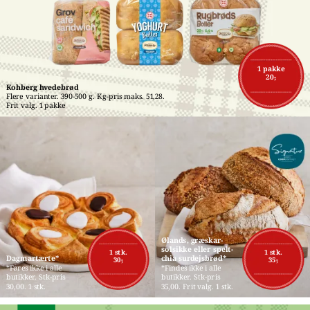
1 pakke
20,-
Kohberg hvedebrød
Flere varianter. 390-500 g. Kg-pris maks. 51,28. 
Frit valg. 1 pakke
Ølands, græskar-
solsikke eller spelt-
1 stk.
1 stk.
Dagmartærte*
chia surdejsbrød*
30,-
35,-
*Føres ikke i alle 
*Findes ikke i alle 
butikker. Stk-pris 
butikker. Stk-pris 
30,00. 1 stk.
35,00. Frit valg. 1 stk.