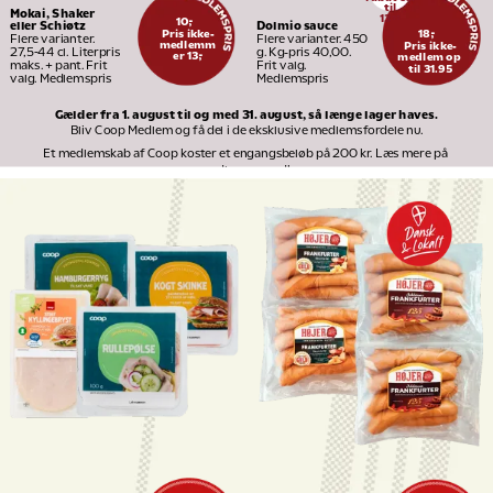
til
Mokai, Shaker 
13
95
10,-
Dolmio sauce
eller Schiøtz
Pris ikke-
18,-
Flere varianter. 450 
Flere varianter. 
medlemm
Pris ikke-
g. Kg-pris 40,00. 
27,5-44 cl. Literpris 
er 13,-
medlem op 
Frit valg. 
maks. + pant. Frit 
til 31.95
Medlemspris
valg. Medlemspris
Gælder fra 1. august til og med 31. august, så længe lager haves.
Bliv Coop Medlem og få del i de eksklusive medlemsfordele nu.
Et medlemskab af Coop koster et engangsbeløb på 200 kr. Læs mere på 
medlem.coop.dk