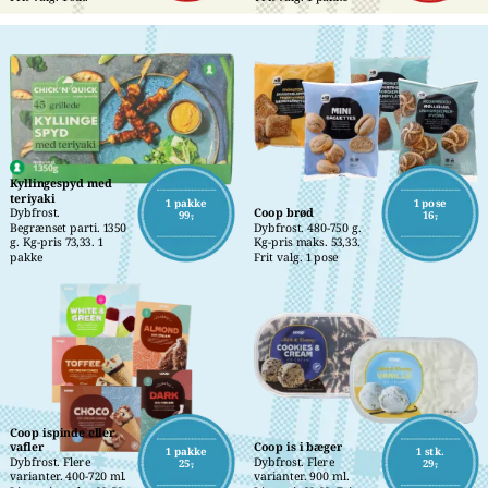
Kyllingespyd med 
teriyaki
1 pakke
1 pose
Dybfrost.
Coop brød
99,-
16,-
Begrænset parti. 1350 
Dybfrost. 480-750 g. 
g. Kg-pris 73,33. 1 
Kg-pris maks. 53,33. 
pakke
Frit valg. 1 pose
Coop ispinde eller 
vafler
Coop is i bæger
1 pakke
1 stk.
Dybfrost. Flere 
Dybfrost. Flere 
25,-
29,-
varianter. 400-720 ml. 
varianter. 900 ml. 