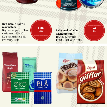
Den Gamle Fabrik 
marmelade
1 stk.
1 stk.
Begrænset parti. Flere 
Sæby makrel eller 
22,-
15,-
varianter. 350-420 g. 
Glyngøre tun
Kg-pris maks. 62,86. 
105-125 g. Kg-pris 
Frit valg. 1 stk.
142,86. Frit valg. 1 stk.