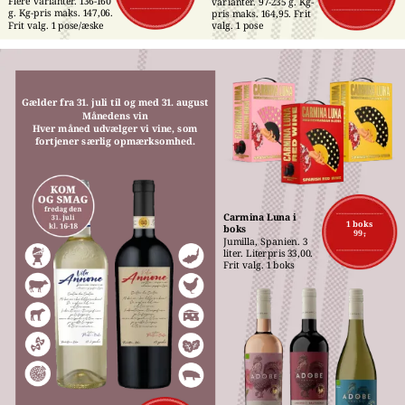
Flere varianter. 136-160 
varianter. 97-235 g. Kg-
g. Kg-pris maks. 147,06. 
pris maks. 164,95. Frit 
Frit valg. 1 pose/æske
valg. 1 pose
Gælder fra 31. juli til og med 31. august
Månedens vin
Hver måned udvælger vi vine, som
fortjener særlig opmærksomhed.
Carmina Luna i 
1 boks
boks
99,-
Jumilla, Spanien. 3 
liter. Literpris 33,00. 
Frit valg. 1 boks