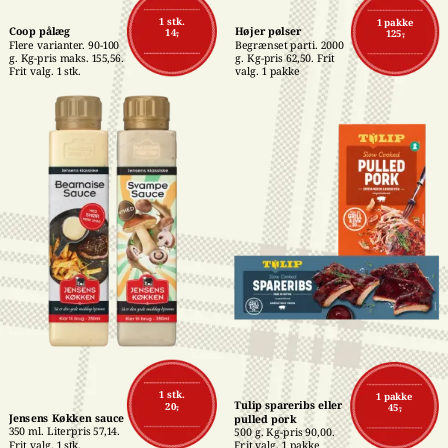
1 stk.
1 pakke
Coop pålæg
Højer pølser
14,-
125,-
Flere varianter. 90-100 
Begrænset parti. 2000 
g. Kg-pris maks. 155,56. 
g. Kg-pris 62,50. Frit 
Frit valg. 1 stk.
valg. 1 pakke
1 stk.
1 pakke
Tulip spareribs eller 
20,-
45,-
Jensens Køkken sauce
pulled pork
350 ml. Literpris 57,14. 
500 g. Kg-pris 90,00. 
Frit valg. 1 stk.
Frit valg. 1 pakke