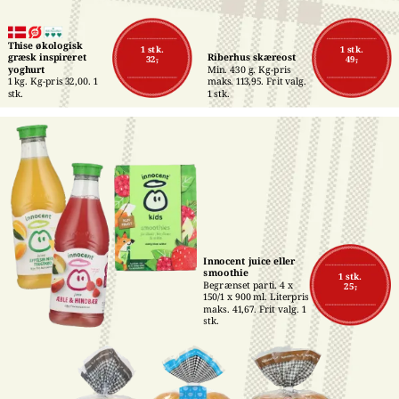
Thise økologisk 
1 stk.
1 stk.
græsk inspireret 
Riberhus skæreost
32,-
49,-
yoghurt
Min. 430 g. Kg-pris 
1 kg. Kg-pris 32,00. 1 
maks. 113,95. Frit valg. 
stk.
1 stk.
Innocent juice eller 
smoothie
1 stk.
Begrænset parti. 4 x 
25,-
150/1 x 900 ml. Literpris 
maks. 41,67. Frit valg. 1 
stk.