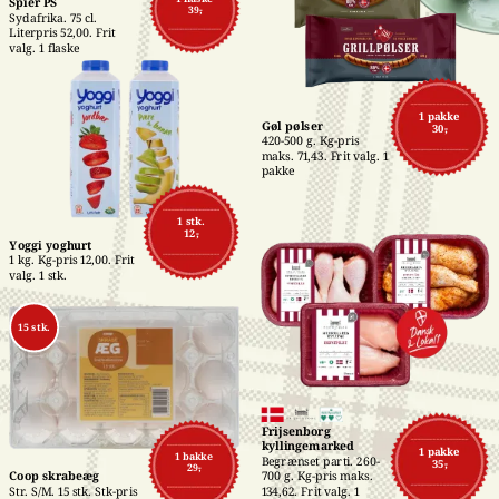
Spier PS
39,-
Sydafrika. 75 cl. 
Literpris 52,00. Frit 
valg. 1 flaske
1 pakke
Gøl pølser
30,-
420-500 g. Kg-pris 
maks. 71,43. Frit valg. 1 
pakke
1 stk.
12,-
Yoggi yoghurt
1 kg. Kg-pris 12,00. Frit 
valg. 1 stk.
15 stk.
Frijsenborg 
kyllingemarked
1 pakke
1 bakke
Begrænset parti. 260-
35,-
29,-
700 g. Kg-pris maks. 
Coop skrabeæg
134,62. Frit valg. 1 
Str. S/M. 15 stk. Stk-pris 