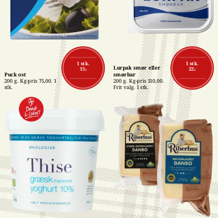
1 stk.
1 stk.
Lurpak smør eller 
15,-
22,-
Puck ost
smørbar
200 g. Kg-pris 75,00. 1 
200 g. Kg-pris 110,00. 
stk.
Frit valg. 1 stk.