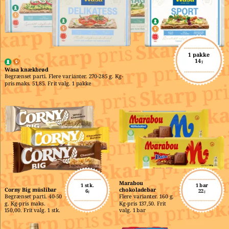
1 pakke
14,-
Wasa knækbrød
Begrænset parti. Flere varianter. 270-285 g. Kg-
pris maks. 51,85. Frit valg. 1 pakke
Marabou 
1 stk.
1 bar
Corny Big müslibar
chokoladebar
6,-
22,-
Begrænset parti. 40-50 
Flere varianter. 160 g. 
g. Kg-pris maks. 
Kg-pris 137,50. Frit 
150,00. Frit valg. 1 stk.
valg. 1 bar