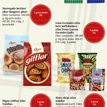
Nørregade bolcher 
eller Skippers piber
1 pose/æske
Flere varianter. 136-160 
20,-
g. Kg-pris maks. 
147,06. Frit valg. 1 
Irma formalet eller 
pose/æske
hele kaffebønner 
eller Peter Larsen 
1 pakke
formalet kaffe
59,-
Flere varianter. 350-500 
g. Kg-pris maks. 168,57. 
Frit valg. 1 pakke
Kims chips eller 
Pågen Gifflar eller 
nødder
1 pose
1 pose
Vanillas
Begrænset parti. Flere 
16,-
15,-