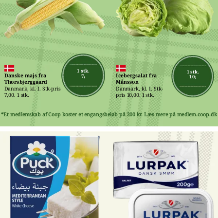
1 stk.
1 stk.
Danske majs fra 
Icebergsalat fra 
7,-
10,-
Thorsbjerggaard
Månsson
Danmark, kl. I. Stk-pris 
Danmark, kl. I. Stk-
7,00. 1 stk.
pris 10,00. 1 stk.
*Et medlemskab af Coop koster et engangsbeløb på 200 kr. Læs mere på medlem.coop.dk