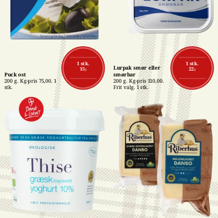
1 stk.
1 stk.
Lurpak smør eller 
15,-
22,-
Puck ost
smørbar
200 g. Kg-pris 75,00. 1 
200 g. Kg-pris 110,00. 
stk.
Frit valg. 1 stk.