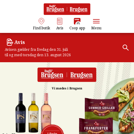
Find butik
Avis
Coop app
Menu
Avis
Avisen gælder fra fredag den 31. juli
til og med torsdag den 13. august 2026
Vi mødes i Brugsen
1 flaske