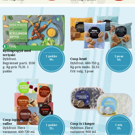
Kyllingespyd med 
teriyaki
1 pakke
1 pose
Dybfrost.
Coop brød
99,-
16,-
Begrænset parti. 1350 
Dybfrost. 480-750 g. 
g. Kg-pris 73,33. 1 
Kg-pris maks. 53,33. 
pakke
Frit valg. 1 pose
Coop ispinde eller 
vafler
Coop is i bæger
1 pakke
1 stk.
Dybfrost. Flere 
Dybfrost. Flere 
25,-
29,-
varianter. 400-720 ml. 
varianter. 900 ml. 