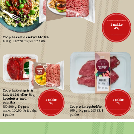
1 pakke
45,-
Coop hakket oksekød 14-18%
400 g. Kg-pris 112,50. 1 pakke
Coop hakket gris & 
kalv 8-12% eller bbq 
koteletter med 
1 pakke
1 pakke
paprika
35,-
79,-
350-500 g. Kg-pris 
Coop tykstegsbøffer
maks. 100,00. Frit valg. 
300 g. Kg-pris 263,33. 1 
1 pakke
pakke