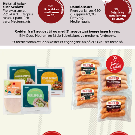
til
Mokai, Shaker 
13
95
10,-
Dolmio sauce
eller Schiøtz
Pris ikke-
18,-
Flere varianter. 450 
Flere varianter. 
medlemm
Pris ikke-
g. Kg-pris 40,00. 
27,5-44 cl. Literpris 
er 13,-
medlem op 
Frit valg. 
maks. + pant. Frit 
til 31.95
Medlemspris
valg. Medlemspris
Gælder fra 1. august til og med 31. august, så længe lager haves.
Bliv Coop Medlem og få del i de eksklusive medlemsfordele nu.
Et medlemskab af Coop koster et engangsbeløb på 200 kr. Læs mere på 
medlem.coop.dk