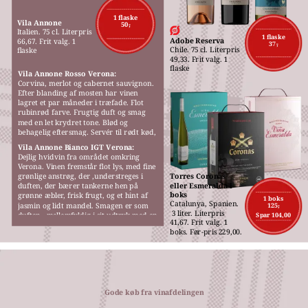
M
1 flaske
Vila Annone
50,-
Italien. 75 cl. Literpris 
1 flaske
Adobe Reserva
66,67. Frit valg. 1 
37,-
Chile. 75 cl. Literpris 
flaske
49,33. Frit valg. 1 
flaske
Vila Annone Rosso Verona:
Corvina, merlot og cabernet sauvignon. 
Efter blanding af mosten har vinen 
lagret et par måneder i træfade. Flot 
rubinrød farve. Frugtig duft og smag 
med en let krydret tone. Blød og 
behagelig eftersmag. Servér til rødt kød, 
gerne fra grillen, pizza eller pasta.
Vila Annone Bianco IGT Verona:
Dejlig hvidvin fra området omkring 
Verona. Vinen fremstår flot lys, med fine 
grønlige anstrøg, der ,understreges i 
Torres Coronas 
eller Esmeralda i 
duften, der bærer tankerne hen på 
boks
grønne æbler, frisk frugt, og et hint af 
1 boks
Catalunya, Spanien.
jasmin og lidt mandel. Smagen er som 
125,-
 3 liter. Literpris 
duften,  mellemfyldig i sit udtryk med en 
Spar 104,00
41,67. Frit valg. 1 
behagelig blødhed.
boks. Før-pris 229,00.
Gode køb fra vinafdelingen