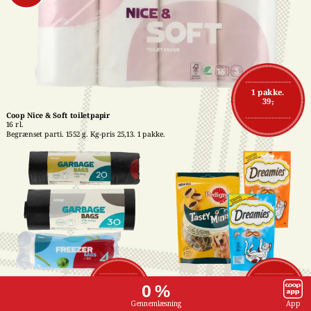
1 pakke.
39,-
Coop Nice & Soft toiletpapir
16 rl.
Begrænset parti. 1552 g. Kg-pris 25,13. 1 pakke.
Affaldsposer med 
Pedigree- eller 
1 stk.
1 stk.
0 %
snørreluk
Dreamies snacks
7,-
16,-
15-50 stk. Stk-pris 
Flere varianter. 60-140 
Gennemlæsning
App
maks. 0,47. Frit valg. 1 
g. Kg-pris maks. 