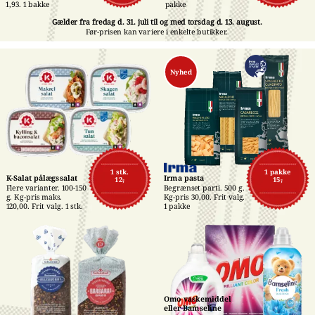
pakke
1,93. 1 bakke
Gælder fra fredag d. 31. juli til og med torsdag d. 13. august.
Før-prisen kan variere i enkelte butikker.
Nyhed
1 stk.
1 pakke
K-Salat pålægssalat
Irma pasta
12,-
15,-
Flere varianter. 100-150 
Begrænset parti. 500 g. 
g. Kg-pris maks. 
Kg-pris 30,00. Frit valg. 
120,00. Frit valg. 1 stk.
1 pakke
Omo vaskemiddel 
eller Bamseline 