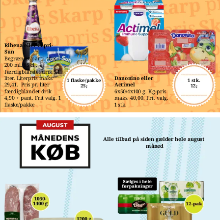
Ribena eller Capri-
Sun
Begrænset parti. 10 x 
200 ml./85 cl.. 
Færdigblandet drik 5,1 
liter. Literpris maks. 
Danonino eller 
1 flaske/pakke
1 stk.
29,41.  Pris pr. liter 
Actimel
25,-
12,-
færdigblandet drik 
6x50/4x100 g. Kg-pris 
4,90 + pant. Frit valg. 1 
maks. 40,00. Frit valg. 
flaske/pakke
1 stk.
Alle tilbud på siden gælder hele august 
måned