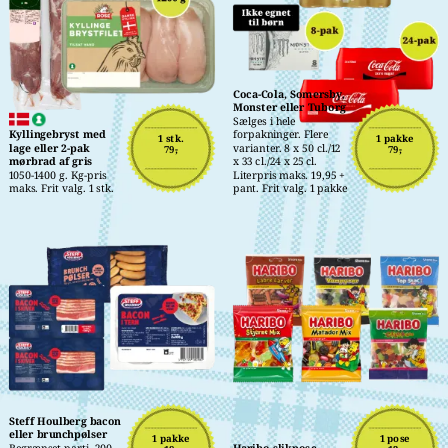
Coca-Cola, Somersby, 
Monster eller Tuborg
Sælges i hele 
Kyllingebryst med 
forpakninger. Flere 
1 stk.
1 pakke
lage eller 2-pak 
varianter. 8 x 50 cl./12 
79,-
79,-
mørbrad af gris
x 33 cl./24 x 25 cl. 
1050-1400 g. Kg-pris 
Literpris maks. 19,95 + 
maks. Frit valg. 1 stk.
pant. Frit valg. 1 pakke
Steff Houlberg bacon 
eller brunchpølser
1 pakke
1 pose
Begrænset parti. 200-
Haribo slikpose