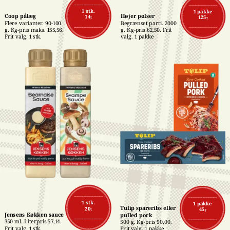
1 stk.
1 pakke
Coop pålæg
Højer pølser
14,-
125,-
Flere varianter. 90-100 
Begrænset parti. 2000 
g. Kg-pris maks. 155,56. 
g. Kg-pris 62,50. Frit 
Frit valg. 1 stk.
valg. 1 pakke
1 stk.
1 pakke
Tulip spareribs eller 
20,-
45,-
Jensens Køkken sauce
pulled pork
350 ml. Literpris 57,14. 
500 g. Kg-pris 90,00. 
Frit valg. 1 stk.
Frit valg. 1 pakke