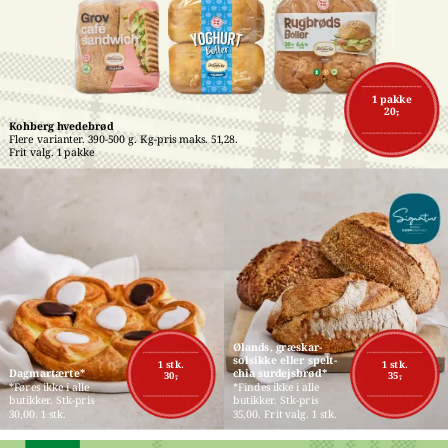
1 pakke
20,-
Kohberg hvedebrød
Flere varianter. 390-500 g. Kg-pris maks. 51,28. 
Frit valg. 1 pakke
Ølands, græskar-
solsikke eller spelt-
1 stk.
1 stk.
Dagmartærte*
chia surdejsbrød*
30,-
35,-
*Føres ikke i alle 
*Findes ikke i alle 
butikker. Stk-pris 
butikker. Stk-pris 
30,00. 1 stk.
35,00. Frit valg. 1 stk.