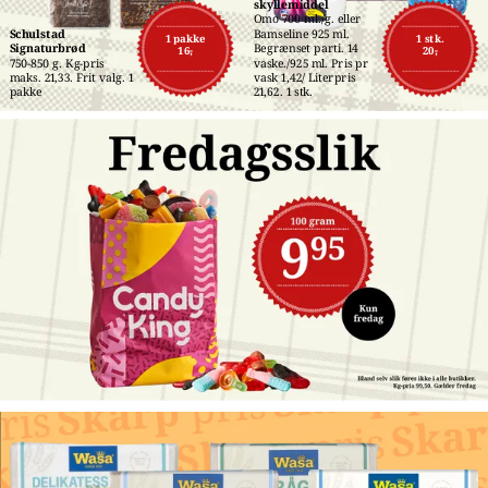
skyllemiddel
Omo 700 ml./g. eller 
Schulstad 
Bamseline 925 ml. 
1 pakke
1 stk.
Signaturbrød
Begrænset parti. 14 
16,-
20,-
750-850 g. Kg-pris 
vaske./925 ml. Pris pr 
maks. 21,33. Frit valg. 1 
vask 1,42/ Literpris 
pakke
21,62. 1 stk.