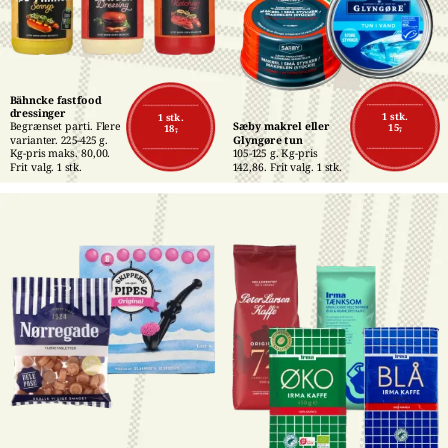
Bähncke fastfood 
dressinger
1 stk.
1 stk.
Begrænset parti. Flere 
Sæby makrel eller 
15,-
18,-
varianter. 225-425 g. 
Glyngøre tun
Kg-pris maks. 80,00. 
105-125 g. Kg-pris 
Frit valg. 1 stk.
142,86. Frit valg. 1 stk.