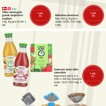
Thise økologisk 
1 stk.
1 stk.
græsk inspireret 
Riberhus skæreost
32,-
49,-
yoghurt
Min. 430 g. Kg-pris 
1 kg. Kg-pris 32,00. 1 
maks. 113,95. Frit valg. 
stk.
1 stk.
Innocent juice eller 
smoothie
1 stk.
Begrænset parti. 4 x 
25,-
150/1 x 900 ml. Literpris 
maks. 41,67. Frit valg. 1 
stk.