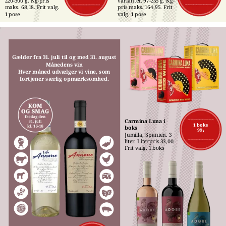
220-300 g. Kg-pris 
varianter. 97-235 g. Kg-
maks. 68,18. Frit valg. 
pris maks. 164,95. Frit 
1 pose
valg. 1 pose
Gælder fra 31. juli til og med 31. august
Månedens vin
Hver måned udvælger vi vine, som
fortjener særlig opmærksomhed.
Carmina Luna i 
1 boks
boks
99,-
Jumilla, Spanien. 3 
liter. Literpris 33,00. 
Frit valg. 1 boks