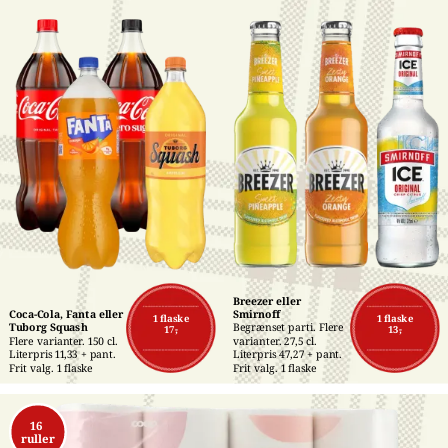
Breezer eller 
Coca-Cola, Fanta eller 
Smirnoff
1 flaske
1 flaske
Tuborg Squash
Begrænset parti. Flere 
17,-
13,-
Flere varianter. 150 cl. 
varianter. 27,5 cl. 
Literpris 11,33 + pant. 
Literpris 47,27 + pant. 
Frit valg. 1 flaske
Frit valg. 1 flaske
16 
ruller