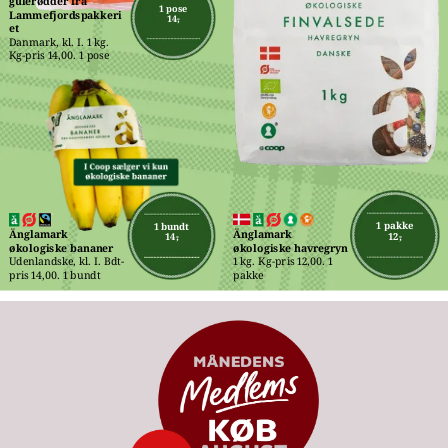
gulerødder fra 
1 pose
Lammefjordspakkeri
14,-
et
Danmark, kl. I. 1 kg. 
Kg-pris 14,00. 1 pose
1 pakke
1 bundt
Änglamark 
Änglamark 
12,-
14,-
økologiske havregryn
økologiske bananer
1 kg. Kg-pris 12,00. 1 
Udenlandske, kl. I. Bdt-
pakke
pris 14,00. 1 bundt