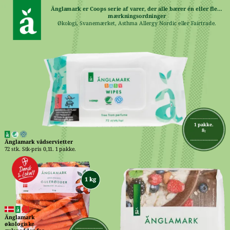
Änglamark er Coops serie af varer, der alle bærer én eller flere 
mærkningsordninger
Økologi, Svanemærket, Asthma Allergy Nordic eller Fairtrade.
1 pakke.
8,-
Änglamark vådservietter
72 stk. Stk-pris 0,11. 1 pakke.
Änglamark 
økologiske 