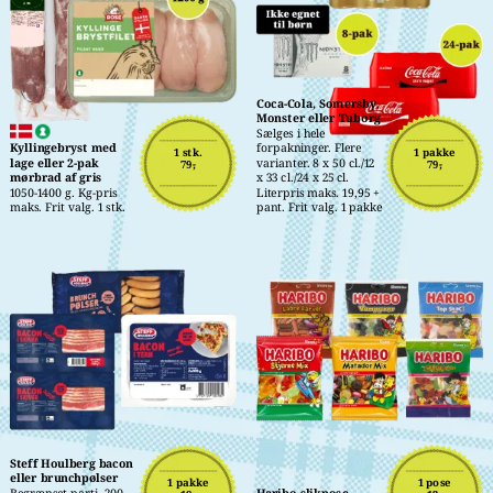
Coca-Cola, Somersby, 
Monster eller Tuborg
Sælges i hele 
Kyllingebryst med 
forpakninger. Flere 
1 stk.
1 pakke
lage eller 2-pak 
varianter. 8 x 50 cl./12 
79,-
79,-
mørbrad af gris
x 33 cl./24 x 25 cl. 
1050-1400 g. Kg-pris 
Literpris maks. 19,95 + 
maks. Frit valg. 1 stk.
pant. Frit valg. 1 pakke
Steff Houlberg bacon 
eller brunchpølser
1 pakke
1 pose
Begrænset parti. 200-
Haribo slikpose