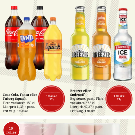
Breezer eller 
Coca-Cola, Fanta eller 
Smirnoff
1 flaske
1 flaske
Tuborg Squash
Begrænset parti. Flere 
17,-
13,-
Flere varianter. 150 cl. 
varianter. 27,5 cl. 
Literpris 11,33 + pant. 
Literpris 47,27 + pant. 
Frit valg. 1 flaske
Frit valg. 1 flaske
16 
ruller