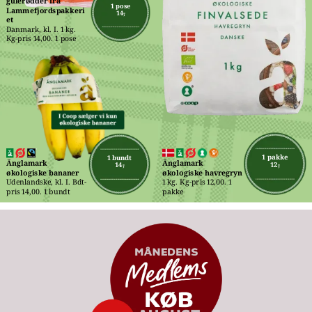
gulerødder fra 
1 pose
Lammefjordspakkeri
14,-
et
Danmark, kl. I. 1 kg. 
Kg-pris 14,00. 1 pose
1 pakke
1 bundt
Änglamark 
Änglamark 
12,-
14,-
økologiske havregryn
økologiske bananer
1 kg. Kg-pris 12,00. 1 
Udenlandske, kl. I. Bdt-
pakke
pris 14,00. 1 bundt