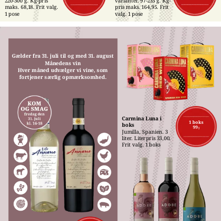
220-300 g. Kg-pris 
varianter. 97-235 g. Kg-
maks. 68,18. Frit valg. 
pris maks. 164,95. Frit 
1 pose
valg. 1 pose
Gælder fra 31. juli til og med 31. august
Månedens vin
Hver måned udvælger vi vine, som
fortjener særlig opmærksomhed.
Carmina Luna i 
1 boks
boks
99,-
Jumilla, Spanien. 3 
liter. Literpris 33,00. 
Frit valg. 1 boks