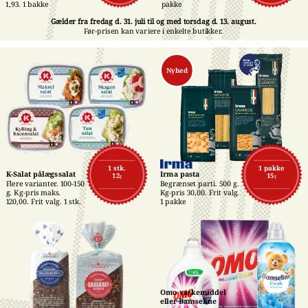
pakke
1,93. 1 bakke
Gælder fra fredag d. 31. juli til og med torsdag d. 13. august.
Før-prisen kan variere i enkelte butikker.
Nyhed
1 stk.
1 pakke
K-Salat pålægssalat
Irma pasta
12,-
15,-
Flere varianter. 100-150 
Begrænset parti. 500 g. 
g. Kg-pris maks. 
Kg-pris 30,00. Frit valg. 
120,00. Frit valg. 1 stk.
1 pakke
Omo vaskemiddel 
eller Bamseline 