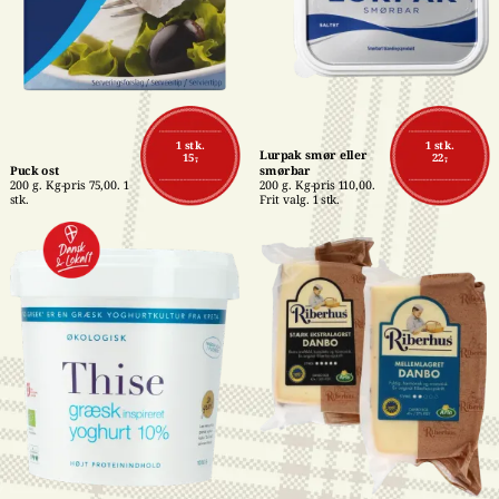
1 stk.
1 stk.
Lurpak smør eller 
15,-
22,-
Puck ost
smørbar
200 g. Kg-pris 75,00. 1 
200 g. Kg-pris 110,00. 
stk.
Frit valg. 1 stk.