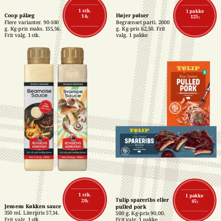
1 stk.
1 pakke
Coop pålæg
Højer pølser
14,-
125,-
Flere varianter. 90-100 
Begrænset parti. 2000 
g. Kg-pris maks. 155,56. 
g. Kg-pris 62,50. Frit 
Frit valg. 1 stk.
valg. 1 pakke
1 stk.
1 pakke
Tulip spareribs eller 
20,-
45,-
Jensens Køkken sauce
pulled pork
350 ml. Literpris 57,14. 
500 g. Kg-pris 90,00. 
Frit valg. 1 stk.
Frit valg. 1 pakke