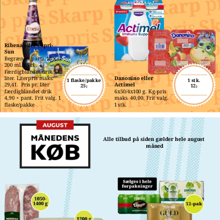
Ribena eller Capri-
Sun
Begrænset parti. 10 x 
200 ml./85 cl.. 
Færdigblandet drik 5,1 
liter. Literpris maks. 
Danonino eller 
1 flaske/pakke
1 stk.
29,41.  Pris pr. liter 
Actimel
25,-
12,-
færdigblandet drik 
6x50/4x100 g. Kg-pris 
4,90 + pant. Frit valg. 1 
maks. 40,00. Frit valg. 
flaske/pakke
1 stk.
Alle tilbud på siden gælder hele august 
måned