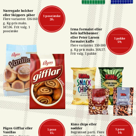
Nørregade bolcher 
eller Skippers piber
1 pose/æske
Flere varianter. 136-160 
20,-
g. Kg-pris maks. 
147,06. Frit valg. 1 
Irma formalet eller 
pose/æske
hele kaffebønner 
eller Peter Larsen 
1 pakke
formalet kaffe
59,-
Flere varianter. 350-500 
g. Kg-pris maks. 168,57. 
Frit valg. 1 pakke
Kims chips eller 
Pågen Gifflar eller 
nødder
1 pose
1 pose
Vanillas
Begrænset parti. Flere 
16,-
15,-