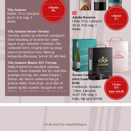
M
1 flaske
Vila Annone
50,-
Italien. 75 cl. Literpris 
1 flaske
Adobe Reserva
66,67. Frit valg. 1 
37,-
Chile. 75 cl. Literpris 
flaske
49,33. Frit valg. 1 
flaske
Vila Annone Rosso Verona:
Corvina, merlot og cabernet sauvignon. 
Efter blanding af mosten har vinen 
lagret et par måneder i træfade. Flot 
rubinrød farve. Frugtig duft og smag 
med en let krydret tone. Blød og 
behagelig eftersmag. Servér til rødt kød, 
gerne fra grillen, pizza eller pasta.
Vila Annone Bianco IGT Verona:
Dejlig hvidvin fra området omkring 
Verona. Vinen fremstår flot lys, med fine 
grønlige anstrøg, der ,understreges i 
Torres Coronas 
eller Esmeralda i 
duften, der bærer tankerne hen på 
boks
grønne æbler, frisk frugt, og et hint af 
1 boks
Catalunya, Spanien.
jasmin og lidt mandel. Smagen er som 
125,-
 3 liter. Literpris 
duften,  mellemfyldig i sit udtryk med en 
Spar 104,00
41,67. Frit valg. 1 
behagelig blødhed.
boks. Før-pris 229,00.
Gode køb fra vinafdelingen