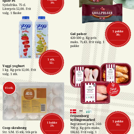
Spier PS
39,-
Sydafrika. 75 cl. 
Literpris 52,00. Frit 
valg. 1 flaske
1 pakke
Gøl pølser
30,-
420-500 g. Kg-pris 
maks. 71,43. Frit valg. 1 
pakke
1 stk.
12,-
Yoggi yoghurt
1 kg. Kg-pris 12,00. Frit 
valg. 1 stk.
15 stk.
Frijsenborg 
kyllingemarked
1 pakke
1 bakke
Begrænset parti. 260-
35,-
29,-
700 g. Kg-pris maks. 
Coop skrabeæg
134,62. Frit valg. 1 
Str. S/M. 15 stk. Stk-pris 