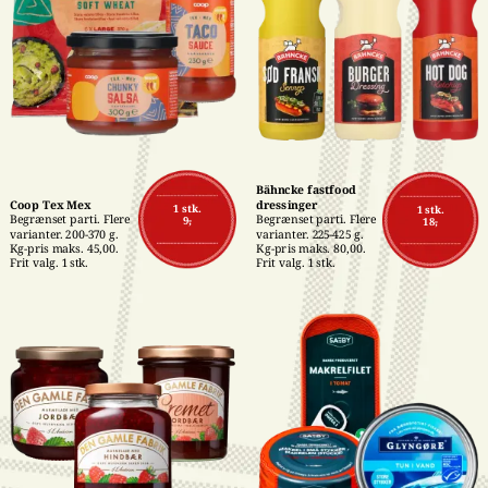
Bähncke fastfood 
Coop Tex Mex
dressinger
1 stk.
1 stk.
Begrænset parti. Flere 
Begrænset parti. Flere 
9,-
18,-
varianter. 200-370 g. 
varianter. 225-425 g. 
Kg-pris maks. 45,00. 
Kg-pris maks. 80,00. 
Frit valg. 1 stk.
Frit valg. 1 stk.