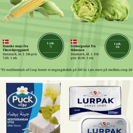
1 stk.
1 stk.
Danske majs fra 
Icebergsalat fra 
7,-
10,-
Thorsbjerggaard
Månsson
Danmark, kl. I. Stk-pris 
Danmark, kl. I. Stk-
7,00. 1 stk.
pris 10,00. 1 stk.
*Et medlemskab af Coop koster et engangsbeløb på 200 kr. Læs mere på medlem.coop.dk