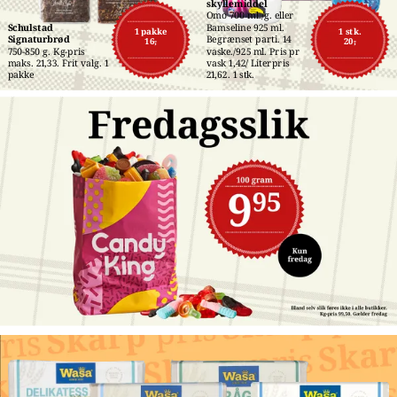
skyllemiddel
Omo 700 ml./g. eller 
Schulstad 
Bamseline 925 ml. 
1 pakke
1 stk.
Signaturbrød
Begrænset parti. 14 
16,-
20,-
750-850 g. Kg-pris 
vaske./925 ml. Pris pr 
maks. 21,33. Frit valg. 1 
vask 1,42/ Literpris 
pakke
21,62. 1 stk.