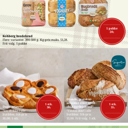
1 pakke
20,-
Kohberg hvedebrød
Flere varianter. 390-500 g. Kg-pris maks. 51,28. 
Frit valg. 1 pakke
Ølands, græskar-
solsikke eller spelt-
1 stk.
1 stk.
Dagmartærte*
chia surdejsbrød*
30,-
35,-
*Føres ikke i alle 
*Findes ikke i alle 
butikker. Stk-pris 
butikker. Stk-pris 
30,00. 1 stk.
35,00. Frit valg. 1 stk.