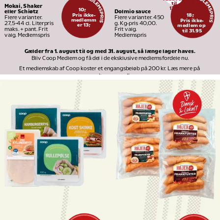
til
Mokai, Shaker 
13
95
10,-
Dolmio sauce
eller Schiøtz
Pris ikke-
18,-
Flere varianter. 450 
Flere varianter. 
medlemm
Pris ikke-
g. Kg-pris 40,00. 
27,5-44 cl. Literpris 
er 13,-
medlem op 
Frit valg. 
maks. + pant. Frit 
til 31.95
Medlemspris
valg. Medlemspris
Gælder fra 1. august til og med 31. august, så længe lager haves.
Bliv Coop Medlem og få del i de eksklusive medlemsfordele nu.
Et medlemskab af Coop koster et engangsbeløb på 200 kr. Læs mere på 
medlem.coop.dk