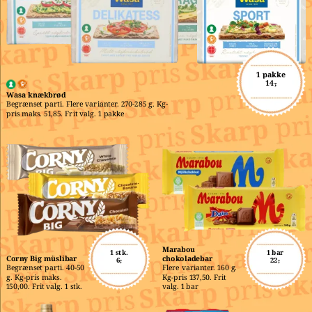
1 pakke
14,-
Wasa knækbrød
Begrænset parti. Flere varianter. 270-285 g. Kg-
pris maks. 51,85. Frit valg. 1 pakke
Marabou 
1 stk.
1 bar
Corny Big müslibar
chokoladebar
6,-
22,-
Begrænset parti. 40-50 
Flere varianter. 160 g. 
g. Kg-pris maks. 
Kg-pris 137,50. Frit 
150,00. Frit valg. 1 stk.
valg. 1 bar