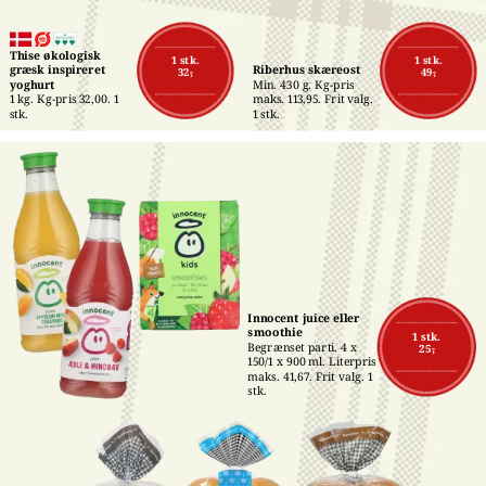
Thise økologisk 
1 stk.
1 stk.
græsk inspireret 
Riberhus skæreost
32,-
49,-
yoghurt
Min. 430 g. Kg-pris 
1 kg. Kg-pris 32,00. 1 
maks. 113,95. Frit valg. 
stk.
1 stk.
Innocent juice eller 
smoothie
1 stk.
Begrænset parti. 4 x 
25,-
150/1 x 900 ml. Literpris 
maks. 41,67. Frit valg. 1 
stk.