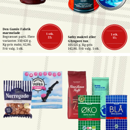
Den Gamle Fabrik 
marmelade
1 stk.
1 stk.
Begrænset parti. Flere 
Sæby makrel eller 
22,-
15,-
varianter. 350-420 g. 
Glyngøre tun
Kg-pris maks. 62,86. 
105-125 g. Kg-pris 
Frit valg. 1 stk.
142,86. Frit valg. 1 stk.