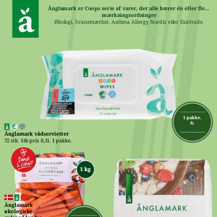
Änglamark er Coops serie af varer, der alle bærer én eller flere 
mærkningsordninger
Økologi, Svanemærket, Asthma Allergy Nordic eller Fairtrade.
1 pakke.
8,-
Änglamark vådservietter
72 stk. Stk-pris 0,11. 1 pakke.
Änglamark 
økologiske 