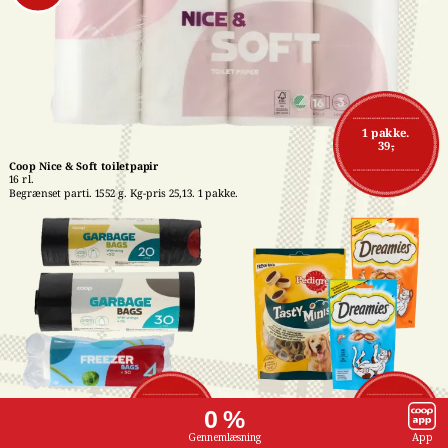
1 pakke.
39,-
Coop Nice & Soft toiletpapir
16 rl.
Begrænset parti. 1552 g. Kg-pris 25,13. 1 pakke.
Affaldsposer med 
Pedigree- eller 
1 stk.
1 stk.
0 %
snørreluk
Dreamies snacks
7,-
16,-
15-50 stk. Stk-pris 
Flere varianter. 60-140 
Gennemlæsning
App
maks. 0,47. Frit valg. 1 
g. Kg-pris maks. 