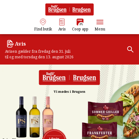
Find butik
Avis
Coop app
Menu
Avis
Avisen gælder fra fredag den 31. juli
til og med torsdag den 13. august 2026
Vi mødes i Brugsen
1 flaske