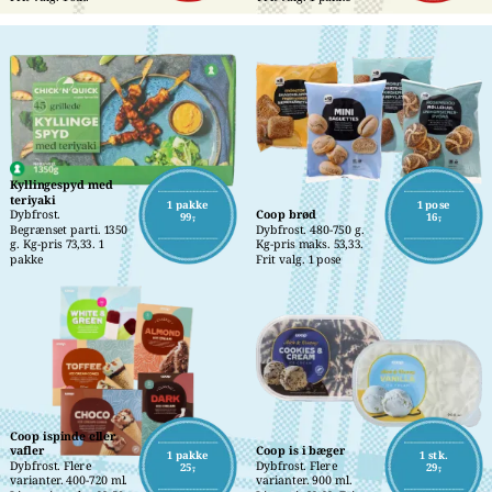
Kyllingespyd med 
teriyaki
1 pakke
1 pose
Dybfrost.
Coop brød
99,-
16,-
Begrænset parti. 1350 
Dybfrost. 480-750 g. 
g. Kg-pris 73,33. 1 
Kg-pris maks. 53,33. 
pakke
Frit valg. 1 pose
Coop ispinde eller 
vafler
Coop is i bæger
1 pakke
1 stk.
Dybfrost. Flere 
Dybfrost. Flere 
25,-
29,-
varianter. 400-720 ml. 
varianter. 900 ml. 