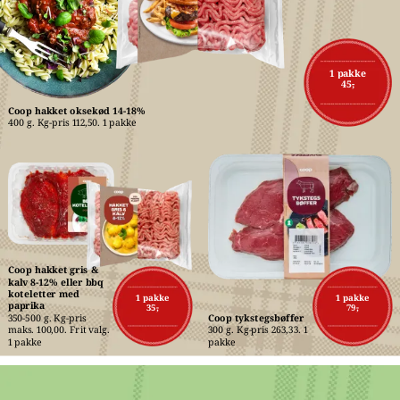
1 pakke
45,-
Coop hakket oksekød 14-18%
400 g. Kg-pris 112,50. 1 pakke
Coop hakket gris & 
kalv 8-12% eller bbq 
koteletter med 
1 pakke
1 pakke
paprika
35,-
79,-
350-500 g. Kg-pris 
Coop tykstegsbøffer
maks. 100,00. Frit valg. 
300 g. Kg-pris 263,33. 1 
1 pakke
pakke