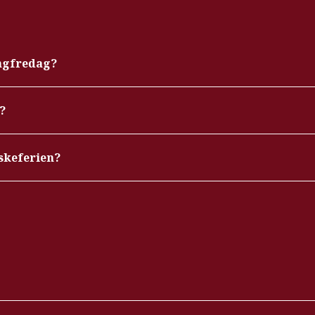
ngfredag?
?
skeferien?