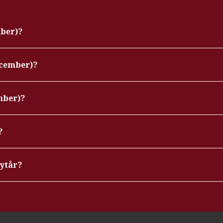
mber)?
ecember)?
mber)?
?
nytår?