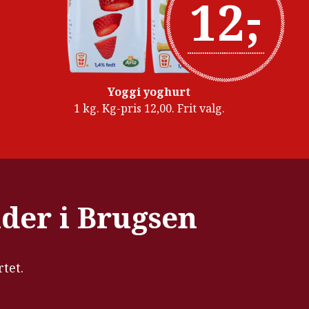
-
12
,
Yoggi yoghurt
1 kg. Kg-pris 12,00. Frit valg.
ider i Brugsen
rtet.