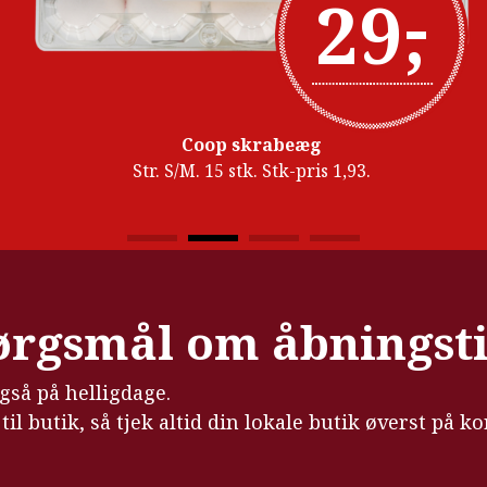
-
29
,
Coop skrabeæg
Str. S/M. 15 stk. Stk-pris 1,93.
pørgsmål om åbningst
også på helligdage.
il butik, så tjek altid din lokale butik øverst på ko