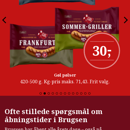
-
30
,
Gøl pølser
420-500 g. Kg-pris maks. 71,43. Frit valg.
Ofte stillede spørgsmål om
åbningstider i Brugsen
Brugsen har åbent alle årets dage – også på