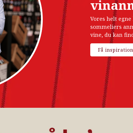
vinan
Vores helt egne
sommeliers anme
vine, du kan fin
Få inspiratio