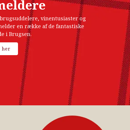
meldere
 brugsuddelere, vinentusiaster og
lder en række af de fantastiske
de i Brugsen.
n her