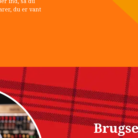
ber ind, så du
arer, du er vant
Brugse