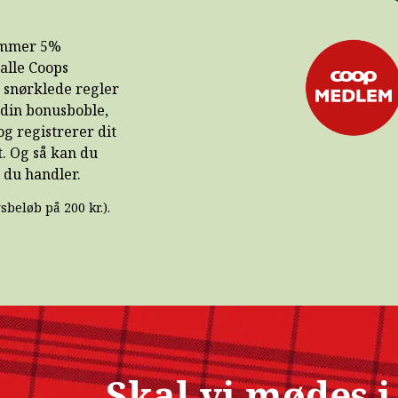
lemmer 5%
 alle Coops
n snørklede regler
 din bonusboble,
og registrerer dit
. Og så kan du
 du handler.
beløb på 200 kr.).
Skal vi mødes 