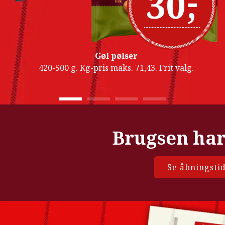
-
30
,
Gøl pølser
420-500 g. Kg-pris maks. 71,43. Frit valg.
Brugsen har
Se åbningstid