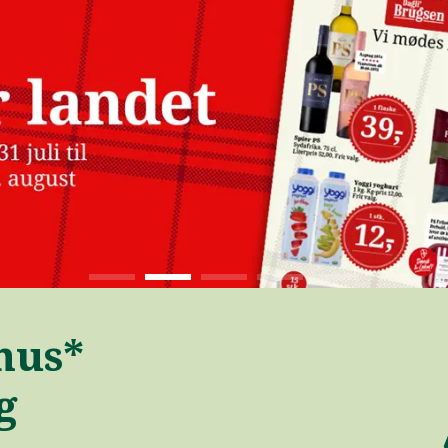
nus*
g