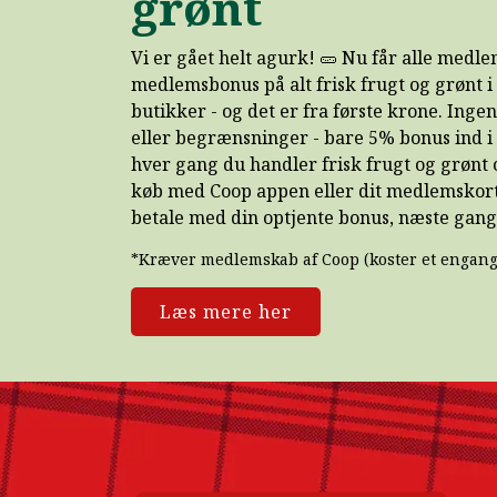
grønt
Vi er gået helt agurk! 🥒 Nu får alle med
medlemsbonus på alt frisk frugt og grønt i
butikker - og det er fra første krone. Inge
eller begrænsninger - bare 5% bonus ind i
hver gang du handler frisk frugt og grønt 
køb med Coop appen eller dit medlemskort
betale med din optjente bonus, næste gang
*Kræver medlemskab af Coop (koster et engangs
Læs mere her