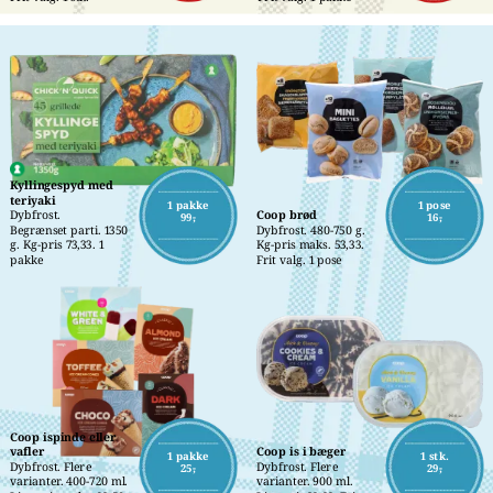
Kyllingespyd med 
teriyaki
1 pakke
1 pose
Dybfrost.
Coop brød
99,-
16,-
Begrænset parti. 1350 
Dybfrost. 480-750 g. 
g. Kg-pris 73,33. 1 
Kg-pris maks. 53,33. 
pakke
Frit valg. 1 pose
Coop ispinde eller 
vafler
Coop is i bæger
1 pakke
1 stk.
Dybfrost. Flere 
Dybfrost. Flere 
25,-
29,-
varianter. 400-720 ml. 
varianter. 900 ml. 