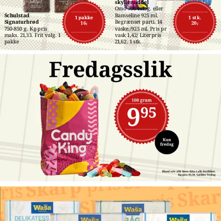
skyllemiddel
Omo 700 ml./g. eller 
Schulstad 
Bamseline 925 ml. 
1 pakke
1 stk.
Signaturbrød
Begrænset parti. 14 
16,-
20,-
750-850 g. Kg-pris 
vaske./925 ml. Pris pr 
maks. 21,33. Frit valg. 1 
vask 1,42/ Literpris 
pakke
21,62. 1 stk.