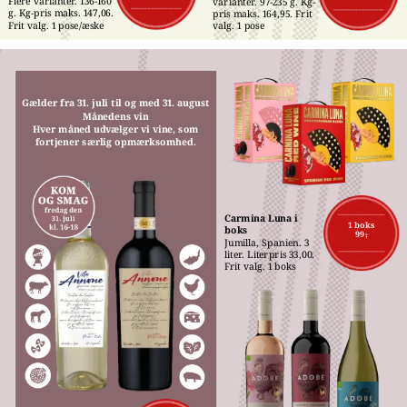
Flere varianter. 136-160 
varianter. 97-235 g. Kg-
g. Kg-pris maks. 147,06. 
pris maks. 164,95. Frit 
Frit valg. 1 pose/æske
valg. 1 pose
Gælder fra 31. juli til og med 31. august
Månedens vin
Hver måned udvælger vi vine, som
fortjener særlig opmærksomhed.
Carmina Luna i 
1 boks
boks
99,-
Jumilla, Spanien. 3 
liter. Literpris 33,00. 
Frit valg. 1 boks