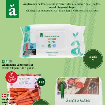
Änglamark er Coops serie af varer, der alle bærer én eller flere 
mærkningsordninger
Økologi, Svanemærket, Asthma Allergy Nordic eller Fairtrade.
1 pakke.
8,-
Änglamark vådservietter
72 stk. Stk-pris 0,11. 1 pakke.
Änglamark 
økologiske 