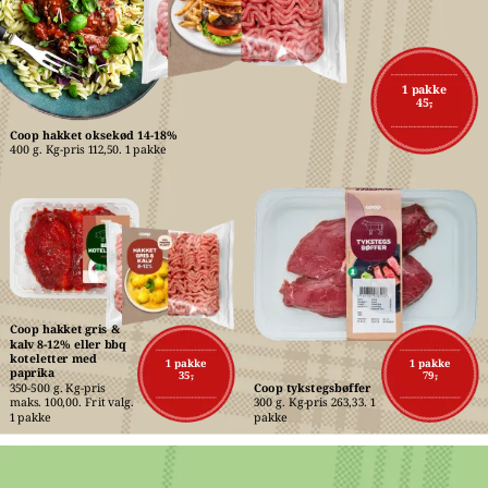
1 pakke
45,-
Coop hakket oksekød 14-18%
400 g. Kg-pris 112,50. 1 pakke
Coop hakket gris & 
kalv 8-12% eller bbq 
koteletter med 
1 pakke
1 pakke
paprika
35,-
79,-
350-500 g. Kg-pris 
Coop tykstegsbøffer
maks. 100,00. Frit valg. 
300 g. Kg-pris 263,33. 1 
1 pakke
pakke