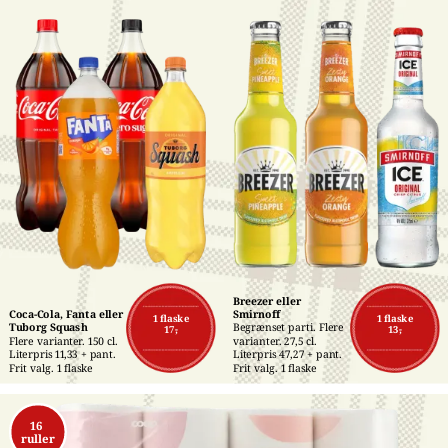
Breezer eller 
Coca-Cola, Fanta eller 
Smirnoff
1 flaske
1 flaske
Tuborg Squash
Begrænset parti. Flere 
17,-
13,-
Flere varianter. 150 cl. 
varianter. 27,5 cl. 
Literpris 11,33 + pant. 
Literpris 47,27 + pant. 
Frit valg. 1 flaske
Frit valg. 1 flaske
16 
ruller