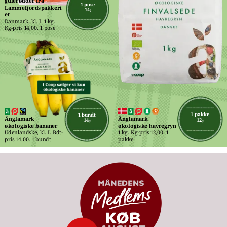
gulerødder fra 
1 pose
Lammefjordspakkeri
14,-
et
Danmark, kl. I. 1 kg. 
Kg-pris 14,00. 1 pose
1 pakke
1 bundt
Änglamark 
Änglamark 
12,-
14,-
økologiske havregryn
økologiske bananer
1 kg. Kg-pris 12,00. 1 
Udenlandske, kl. I. Bdt-
pakke
pris 14,00. 1 bundt