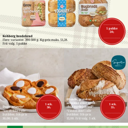
1 pakke
20,-
Kohberg hvedebrød
Flere varianter. 390-500 g. Kg-pris maks. 51,28. 
Frit valg. 1 pakke
Ølands, græskar-
solsikke eller spelt-
1 stk.
1 stk.
Dagmartærte*
chia surdejsbrød*
30,-
35,-
*Føres ikke i alle 
*Findes ikke i alle 
butikker. Stk-pris 
butikker. Stk-pris 
30,00. 1 stk.
35,00. Frit valg. 1 stk.