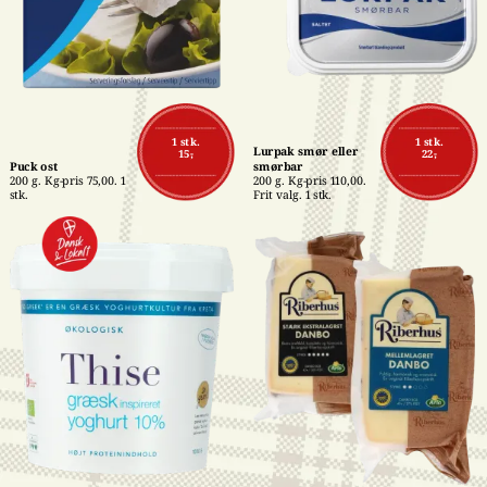
1 stk.
1 stk.
Lurpak smør eller 
15,-
22,-
Puck ost
smørbar
200 g. Kg-pris 75,00. 1 
200 g. Kg-pris 110,00. 
stk.
Frit valg. 1 stk.