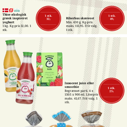
Thise økologisk 
1 stk.
1 stk.
græsk inspireret 
Riberhus skæreost
32,-
49,-
yoghurt
Min. 430 g. Kg-pris 
1 kg. Kg-pris 32,00. 1 
maks. 113,95. Frit valg. 
stk.
1 stk.
Innocent juice eller 
smoothie
1 stk.
Begrænset parti. 4 x 
25,-
150/1 x 900 ml. Literpris 
maks. 41,67. Frit valg. 1 
stk.