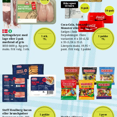
Coca-Cola, Somersby, 
Monster eller Tuborg
Sælges i hele 
Kyllingebryst med 
forpakninger. Flere 
1 stk.
1 pakke
lage eller 2-pak 
varianter. 8 x 50 cl./12 
79,-
79,-
mørbrad af gris
x 33 cl./24 x 25 cl. 
1050-1400 g. Kg-pris 
Literpris maks. 19,95 + 
maks. Frit valg. 1 stk.
pant. Frit valg. 1 pakke
Steff Houlberg bacon 
eller brunchpølser
1 pakke
1 pose
Begrænset parti. 200-
Haribo slikpose