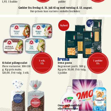
pakke
1,93. 1 bakke
Gælder fra fredag d. 31. juli til og med torsdag d. 13. august.
Før-prisen kan variere i enkelte butikker.
Nyhed
1 stk.
1 pakke
K-Salat pålægssalat
Irma pasta
12,-
15,-
Flere varianter. 100-150 
Begrænset parti. 500 g. 
g. Kg-pris maks. 
Kg-pris 30,00. Frit valg. 
120,00. Frit valg. 1 stk.
1 pakke
Omo vaskemiddel 
eller Bamseline 