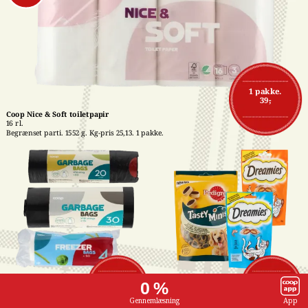
1 pakke.
39,-
Coop Nice & Soft toiletpapir
16 rl.
Begrænset parti. 1552 g. Kg-pris 25,13. 1 pakke.
Affaldsposer med 
Pedigree- eller 
1 stk.
1 stk.
0 %
snørreluk
Dreamies snacks
7,-
16,-
15-50 stk. Stk-pris 
Flere varianter. 60-140 
Gennemlæsning
App
maks. 0,47. Frit valg. 1 
g. Kg-pris maks. 