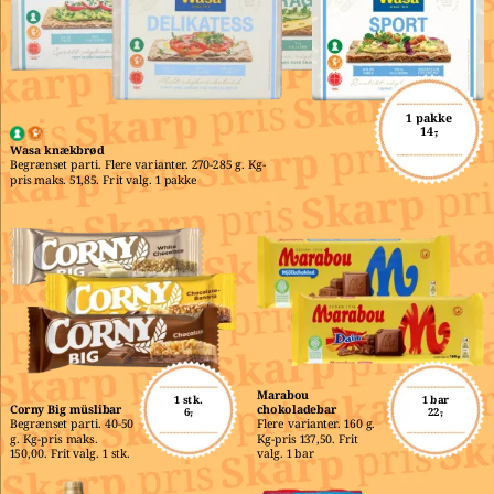
1 pakke
14,-
Wasa knækbrød
Begrænset parti. Flere varianter. 270-285 g. Kg-
pris maks. 51,85. Frit valg. 1 pakke
Marabou 
1 stk.
1 bar
Corny Big müslibar
chokoladebar
6,-
22,-
Begrænset parti. 40-50 
Flere varianter. 160 g. 
g. Kg-pris maks. 
Kg-pris 137,50. Frit 
150,00. Frit valg. 1 stk.
valg. 1 bar