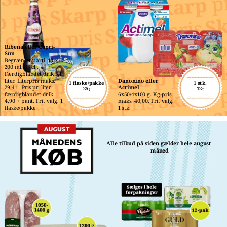
Ribena eller Capri-
Sun
Begrænset parti. 10 x 
200 ml./85 cl.. 
Færdigblandet drik 5,1 
liter. Literpris maks. 
Danonino eller 
1 flaske/pakke
1 stk.
29,41.  Pris pr. liter 
Actimel
25,-
12,-
færdigblandet drik 
6x50/4x100 g. Kg-pris 
4,90 + pant. Frit valg. 1 
maks. 40,00. Frit valg. 
flaske/pakke
1 stk.
Alle tilbud på siden gælder hele august 
måned