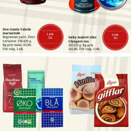
Den Gamle Fabrik 
marmelade
1 stk.
1 stk.
Begrænset parti. Flere 
Sæby makrel eller 
22,-
15,-
varianter. 350-420 g. 
Glyngøre tun
Kg-pris maks. 62,86. 
105-125 g. Kg-pris 
Frit valg. 1 stk.
142,86. Frit valg. 1 stk.