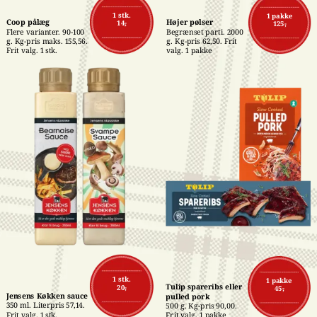
1 stk.
1 pakke
Coop pålæg
Højer pølser
14,-
125,-
Flere varianter. 90-100 
Begrænset parti. 2000 
g. Kg-pris maks. 155,56. 
g. Kg-pris 62,50. Frit 
Frit valg. 1 stk.
valg. 1 pakke
1 stk.
1 pakke
Tulip spareribs eller 
20,-
45,-
Jensens Køkken sauce
pulled pork
350 ml. Literpris 57,14. 
500 g. Kg-pris 90,00. 
Frit valg. 1 stk.
Frit valg. 1 pakke