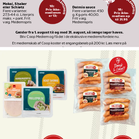
til
Mokai, Shaker 
13
95
10,-
Dolmio sauce
eller Schiøtz
Pris ikke-
18,-
Flere varianter. 450 
Flere varianter. 
medlemm
Pris ikke-
g. Kg-pris 40,00. 
27,5-44 cl. Literpris 
er 13,-
medlem op 
Frit valg. 
maks. + pant. Frit 
til 31.95
Medlemspris
valg. Medlemspris
Gælder fra 1. august til og med 31. august, så længe lager haves.
Bliv Coop Medlem og få del i de eksklusive medlemsfordele nu.
Et medlemskab af Coop koster et engangsbeløb på 200 kr. Læs mere på 
medlem.coop.dk