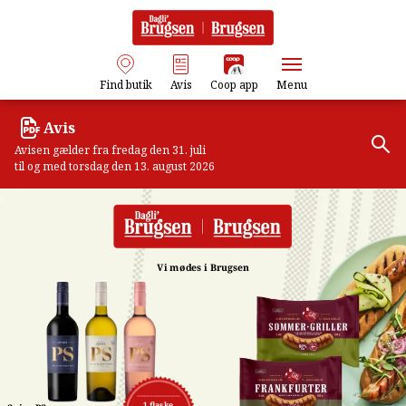
Find butik
Avis
Coop app
Menu
Avis
Avisen gælder fra fredag den 31. juli
til og med torsdag den 13. august 2026
Vi mødes i Brugsen
1 flaske