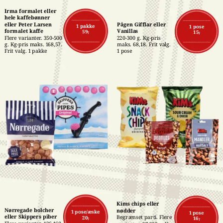
Irma formalet eller 
hele kaffebønner 
eller Peter Larsen 
Pågen Gifflar eller 
1 pakke
1 pose
formalet kaffe
Vanillas
59,-
15,-
Flere varianter. 350-500 
220-300 g. Kg-pris 
g. Kg-pris maks. 168,57. 
maks. 68,18. Frit valg. 
Frit valg. 1 pakke
1 pose
Kims chips eller 
Nørregade bolcher 
nødder
1 pose/æske
1 pose
eller Skippers piber
Begrænset parti. Flere 
20,-
16,-