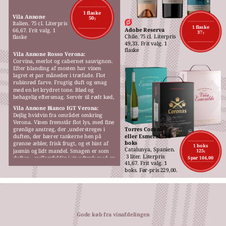
M
1 flaske
Vila Annone
50,-
Italien. 75 cl. Literpris 
1 flaske
Adobe Reserva
66,67. Frit valg. 1 
37,-
Chile. 75 cl. Literpris 
flaske
49,33. Frit valg. 1 
flaske
Vila Annone Rosso Verona:
Corvina, merlot og cabernet sauvignon. 
Efter blanding af mosten har vinen 
lagret et par måneder i træfade. Flot 
rubinrød farve. Frugtig duft og smag 
med en let krydret tone. Blød og 
behagelig eftersmag. Servér til rødt kød, 
gerne fra grillen, pizza eller pasta.
Vila Annone Bianco IGT Verona:
Dejlig hvidvin fra området omkring 
Verona. Vinen fremstår flot lys, med fine 
grønlige anstrøg, der ,understreges i 
Torres Coronas 
eller Esmeralda i 
duften, der bærer tankerne hen på 
boks
grønne æbler, frisk frugt, og et hint af 
1 boks
Catalunya, Spanien.
jasmin og lidt mandel. Smagen er som 
125,-
 3 liter. Literpris 
duften,  mellemfyldig i sit udtryk med en 
Spar 104,00
41,67. Frit valg. 1 
behagelig blødhed.
boks. Før-pris 229,00.
Gode køb fra vinafdelingen