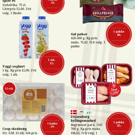
Spier PS
39,-
Sydafrika. 75 cl. 
Literpris 52,00. Frit 
valg. 1 flaske
1 pakke
Gøl pølser
30,-
420-500 g. Kg-pris 
maks. 71,43. Frit valg. 1 
pakke
1 stk.
12,-
Yoggi yoghurt
1 kg. Kg-pris 12,00. Frit 
valg. 1 stk.
15 stk.
Frijsenborg 
kyllingemarked
1 pakke
1 bakke
Begrænset parti. 260-
35,-
29,-
700 g. Kg-pris maks. 
Coop skrabeæg
134,62. Frit valg. 1 
Str. S/M. 15 stk. Stk-pris 