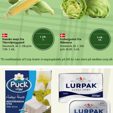
1 stk.
1 stk.
Danske majs fra 
Icebergsalat fra 
7,-
10,-
Thorsbjerggaard
Månsson
Danmark, kl. I. Stk-pris 
Danmark, kl. I. Stk-
7,00. 1 stk.
pris 10,00. 1 stk.
*Et medlemskab af Coop koster et engangsbeløb på 200 kr. Læs mere på medlem.coop.dk