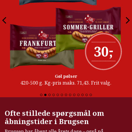
-
30
,
Gøl pølser
420-500 g. Kg-pris maks. 71,43. Frit valg.
Ofte stillede spørgsmål om
åbningstider i Brugsen
Brugsen har åbent alle årets dage – også på