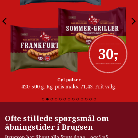
-
30
,
Gøl pølser
420-500 g. Kg-pris maks. 71,43. Frit valg.
Ofte stillede spørgsmål om
åbningstider i Brugsen
Brugsen har åbent alle årets dage – også på