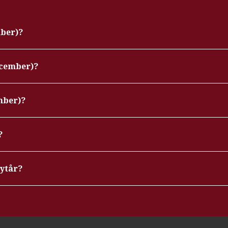
mber)?
ecember)?
mber)?
?
nytår?