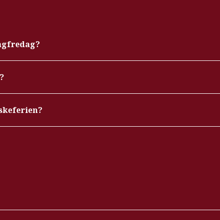
ngfredag?
?
skeferien?