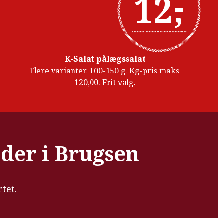
-
12
,
K-Salat pålægssalat
Flere varianter. 100-150 g. Kg-pris maks.
120,00. Frit valg.
ider i Brugsen
rtet.