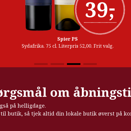
-
39
,
Spier PS
Sydafrika. 75 cl. Literpris 52,00. Frit valg.
pørgsmål om åbningst
også på helligdage.
il butik, så tjek altid din lokale butik øverst på ko