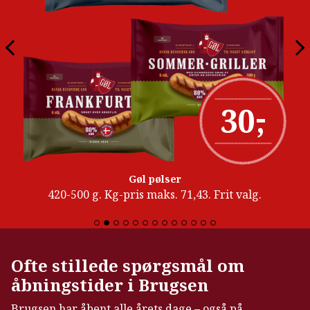
-
30
,
Gøl pølser
420-500 g. Kg-pris maks. 71,43. Frit valg.
Ofte stillede spørgsmål om
åbningstider i Brugsen
Brugsen har åbent alle årets dage – også på