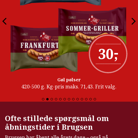
-
30
,
Gøl pølser
420-500 g. Kg-pris maks. 71,43. Frit valg.
Ofte stillede spørgsmål om
åbningstider i Brugsen
Brugsen har åbent alle årets dage – også på