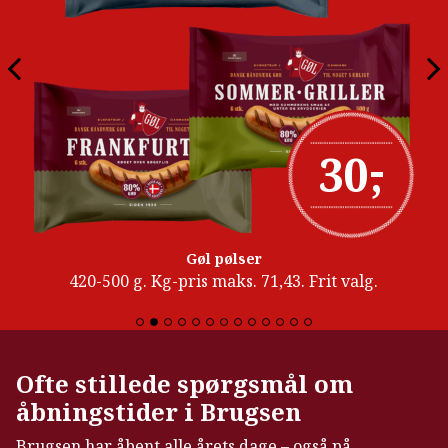
-
30
,
Gøl pølser
420-500 g. Kg-pris maks. 71,43. Frit valg.
Ofte stillede spørgsmål om
åbningstider i Brugsen
Brugsen har åbent alle årets dage – også på