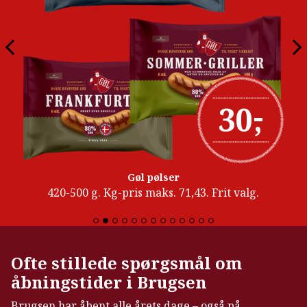
-
30
,
Gøl pølser
420-500 g. Kg-pris maks. 71,43. Frit valg.
Ofte stillede spørgsmål om
åbningstider i Brugsen
Brugsen har åbent alle årets dage – også på