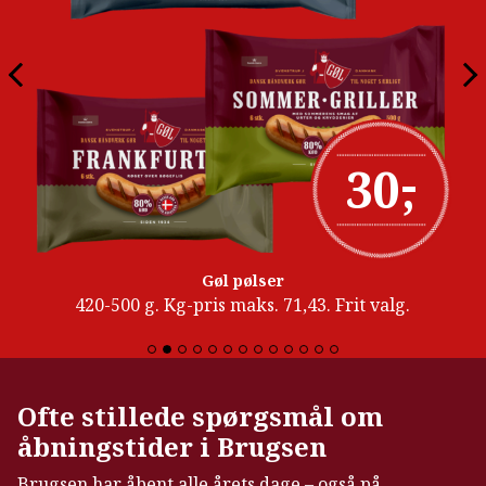
-
30
,
Gøl pølser
420-500 g. Kg-pris maks. 71,43. Frit valg.
Ofte stillede spørgsmål om
åbningstider i Brugsen
Brugsen har åbent alle årets dage – også på