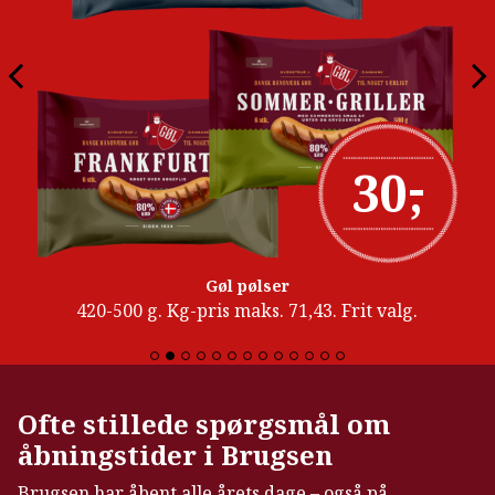
-
30
,
Gøl pølser
420-500 g. Kg-pris maks. 71,43. Frit valg.
Ofte stillede spørgsmål om
åbningstider i Brugsen
Brugsen har åbent alle årets dage – også på